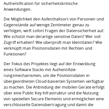
Kompetenz
Career Service
Angebote für
Authentification für sicherheitskritische
Chancengleichhe
Informatik/Math
Unternehmen
Anwendungen.
Vorbereitung auf
Studien- und
Studieren in be
Forschungszent
FIS -
Prototyping und
Kontakt & Berat
Gremien und Ver
Studiengangentw
Formulare und 
Prüfungsordnun
Lebenslagen ode
Lehren, Forsche
Forschungsinfor
Die Möglichkeit den Aufenthaltsort von Personen und
Kontakt und Anfahrt
Hochschulgesund
Landbau/Umwelt
Beschaffungsvor
Weiterbilden im 
Gegenstände auf wenige Zentimeter genau zu
Checkliste zum S
Gründung und St
verfolgen, wirft sofort Fragen der Datensicherheit auf.
Studienbegleitu
Beratungsangebo
Wissenschaftlich
Qualitätssicherung
Wie schützt man derartige sensitive Daten? Wer soll
Klimaschutz & Na
Maschinenbau
und Physik
Studentenwerk 
Formulare und 
Zugriff erhalten? Wie überprüft man Identitäten? Wie
Kooperationen u
verknüpft man Positionsdaten mit Rechten und
Förderverein
Wirtschaftswisse
Funktionen?
Digitales Lernen 
Angebote der Age
Internationale T
Arbeit
Der Fokus des Projektes liegt auf der Entwicklung
eines Software Stacks mit Authentifizie-
Qualifizierungsa
rungsmechanismen, um die Positionsdaten in
Fremdsprachen
übergeordneten Cloud-basierten Systemen verfügbar
zu machen. Die Anbindung der mobilen Geräte erfolgt
Jobs, Praktika, D
über eine Public Key Infrastruktur und die Nutzung
von speziellen Secure Elements und ermöglichen eine
verschlüsselte Datenübertragung und damit die