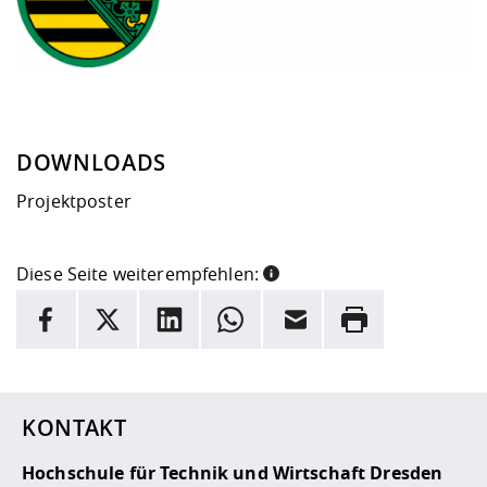
DOWNLOADS
Projektposter
Diese Seite weiterempfehlen:
INFORMATION
Facebook
X
LinkedIn
Whatsapp
E-Mail
Drucken
Hier stehen weitere Informationen und ein Link zur
Date
KONTAKT
Hochschule für Technik und Wirtschaft Dresden