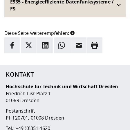
E935 - Energieeffiziente Datenfunksysteme /
FS
Diese Seite weiterempfehlen:
INFORMATION
Facebook
X
LinkedIn
Whatsapp
E-Mail
Drucken
Hier stehen weitere Informationen und ein Link zur
Date
KONTAKT
Hochschule für Technik und Wirtschaft Dresden
Friedrich-List-Platz 1
01069 Dresden
Postanschrift
PF 120701, 01008 Dresden
Tel.:
+49 (0)351 4620