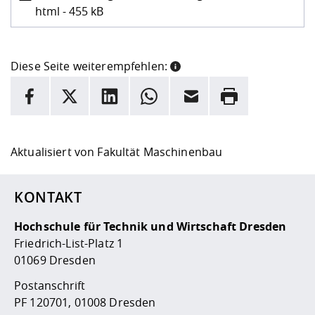
html - 455 kB
Diese Seite weiterempfehlen:
INFORMATION
Facebook
X
LinkedIn
Whatsapp
E-Mail
Drucken
Hier stehen weitere Informationen und ein Link zur
Date
Aktualisiert von
Fakultät Maschinenbau
KONTAKT
Hochschule für Technik und Wirtschaft Dresden
Friedrich-List-Platz 1
01069 Dresden
Postanschrift
PF 120701, 01008 Dresden