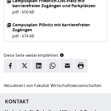
Campusplan Friedrich-List-Platz mit
barrierefreien Zugängen und Parkplätzen
pdf - 650 kB
Campusplan Pillnitz mit barrierefreien
Zugängen
pdf - 674 kB
Diese Seite weiterempfehlen:
INFORMATION
Facebook
X
LinkedIn
Whatsapp
E-Mail
Drucken
Hier stehen weitere Informationen und ein Link zur
Date
Aktualisiert von
Fakultät Wirtschaftswissenschaften
KONTAKT