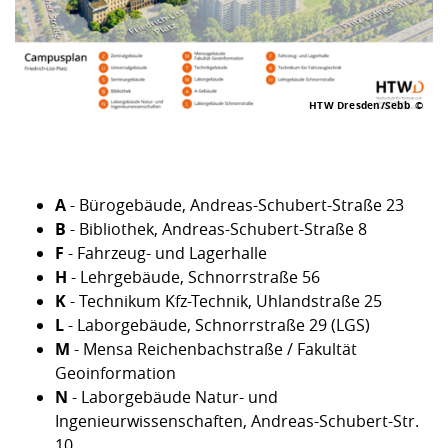
Kompetenz
Career Service
Angebote für
Chancengleichhe
Informatik/Math
Unternehmen
Vorbereitung auf
Studien- und
Studieren in be
Forschungszent
FIS -
Prototyping und
Kontakt & Berat
Gremien und Ver
Studiengangentw
Formulare und 
Prüfungsordnun
Lebenslagen ode
Lehren, Forsche
Forschungsinfor
Kontakt und Anfahrt
Hochschulgesund
Landbau/Umwelt
Beschaffungsvor
Weiterbilden im 
Checkliste zum S
Gründung und St
HTW Dresden/Sebb
Studienbegleitu
Beratungsangebo
Wissenschaftlich
Qualitätssicherung
Klimaschutz & Na
Maschinenbau
und Physik
Studentenwerk 
Formulare und 
Kooperationen u
A
- Bürogebäude, Andreas-Schubert-Straße 23
Förderverein
Wirtschaftswisse
Digitales Lernen 
Angebote der Age
Internationale T
B
- Bibliothek, Andreas-Schubert-Straße 8
Arbeit
F
- Fahrzeug- und Lagerhalle
H
- Lehrgebäude, Schnorrstraße 56
Qualifizierungsa
K
- Technikum Kfz-Technik, Uhlandstraße 25
Fremdsprachen
L
- Laborgebäude, Schnorrstraße 29 (LGS)
M
- Mensa Reichenbachstraße / Fakultät
Geoinformation
Jobs, Praktika, D
N
- Laborgebäude Natur- und
Ingenieurwissenschaften, Andreas-Schubert-Str.
10