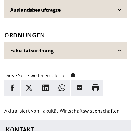
Auslandsbeauftragte
ORDNUNGEN
Fakultätsordnung
Diese Seite weiterempfehlen:
INFORMATION
Facebook
X
LinkedIn
Whatsapp
E-Mail
Drucken
Hier stehen weitere Informationen und ein Link zur
Date
Aktualisiert von
Fakultät Wirtschaftswissenschaften
KONTAKT