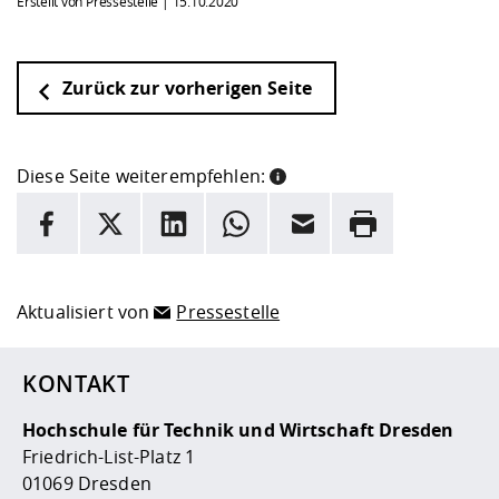
Erstellt von Pressestelle |
15.10.2020
Zurück zur vorherigen Seite
Diese Seite weiterempfehlen:
INFORMATION
Facebook
X
LinkedIn
Whatsapp
E-Mail
Drucken
Hier stehen weitere Informationen und ein Link zur
Date
Aktualisiert von
Pressestelle
KONTAKT
Hochschule für Technik und Wirtschaft Dresden
Friedrich-List-Platz 1
01069 Dresden