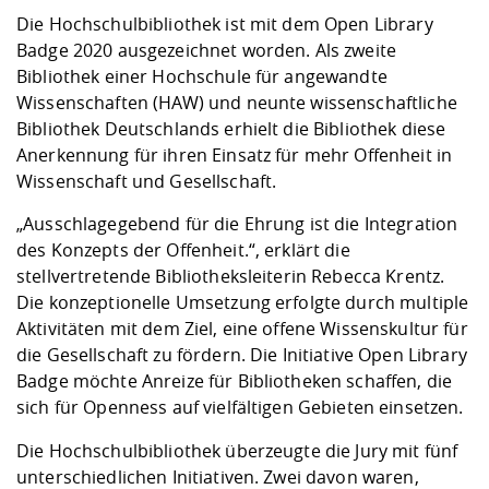
Kompetenz
Career Service
Angebote für
Chancengleichhe
Informatik/Math
Unternehmen
Die Hochschulbibliothek ist mit dem Open Library
Vorbereitung auf
Studien- und
Studieren in be
Forschungszent
FIS -
Prototyping und
Kontakt & Berat
Gremien und Ver
Studiengangentw
Badge 2020 ausgezeichnet worden. Als zweite
Formulare und 
Prüfungsordnun
Lebenslagen ode
Lehren, Forsche
Forschungsinfor
Bibliothek einer Hochschule für angewandte
Kontakt und Anfahrt
Hochschulgesund
Landbau/Umwelt
Beschaffungsvor
Weiterbilden im 
Wissenschaften (HAW) und neunte wissenschaftliche
Checkliste zum S
Gründung und St
Bibliothek Deutschlands erhielt die Bibliothek diese
Studienbegleitu
Beratungsangebo
Wissenschaftlich
Anerkennung für ihren Einsatz für mehr Offenheit in
Qualitätssicherung
Klimaschutz & Na
Maschinenbau
und Physik
Studentenwerk 
Formulare und 
Wissenschaft und Gesellschaft.
Kooperationen u
„Ausschlagegebend für die Ehrung ist die Integration
Förderverein
Wirtschaftswisse
Digitales Lernen 
Angebote der Age
Internationale T
des Konzepts der Offenheit.“, erklärt die
Arbeit
stellvertretende Bibliotheksleiterin Rebecca Krentz.
Die konzeptionelle Umsetzung erfolgte durch multiple
Qualifizierungsa
Aktivitäten mit dem Ziel, eine offene Wissenskultur für
Fremdsprachen
die Gesellschaft zu fördern. Die Initiative Open Library
Badge möchte Anreize für Bibliotheken schaffen, die
sich für Openness auf vielfältigen Gebieten einsetzen.
Jobs, Praktika, D
Die Hochschulbibliothek überzeugte die Jury mit fünf
unterschiedlichen Initiativen. Zwei davon waren,