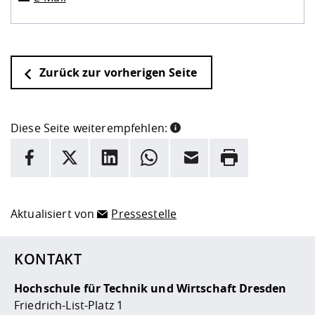
Zurück zur vorherigen Seite
Diese Seite weiterempfehlen:
INFORMATION
Facebook
X
LinkedIn
Whatsapp
E-Mail
Drucken
Hier stehen weitere Informationen und ein Link zur
Date
Aktualisiert von
Pressestelle
KONTAKT
Hochschule für Technik und Wirtschaft Dresden
Friedrich-List-Platz 1