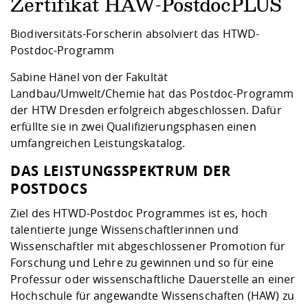
Kompetenz
Zertifikat HAW-PostdocPLUS
Career Service
Angebote für
Chancengleichhe
Informatik/Math
Unternehmen
Vorbereitung auf
Studien- und
Studieren in be
Forschungszent
FIS -
Prototyping und
Kontakt & Berat
Gremien und Ver
Studiengangentw
Biodiversitäts-Forscherin absolviert das HTWD-
Formulare und 
Prüfungsordnun
Lebenslagen ode
Lehren, Forsche
Forschungsinfor
Postdoc-Programm
Kontakt und Anfahrt
Hochschulgesund
Landbau/Umwelt
Beschaffungsvor
Weiterbilden im 
Checkliste zum S
Gründung und St
Sabine Hänel von der Fakultät
Studienbegleitu
Beratungsangebo
Wissenschaftlich
Landbau/Umwelt/Chemie hat das Postdoc-Programm
Qualitätssicherung
Klimaschutz & Na
Maschinenbau
und Physik
Studentenwerk 
Formulare und 
der HTW Dresden erfolgreich abgeschlossen. Dafür
Kooperationen u
erfüllte sie in zwei Qualifizierungsphasen einen
umfangreichen Leistungskatalog.
Förderverein
Wirtschaftswisse
Digitales Lernen 
Angebote der Age
Internationale T
Arbeit
DAS LEISTUNGSSPEKTRUM DER
POSTDOCS
Qualifizierungsa
Ziel des HTWD-Postdoc Programmes ist es, hoch
Fremdsprachen
talentierte junge Wissenschaftlerinnen und
Wissenschaftler mit abgeschlossener Promotion für
Jobs, Praktika, D
Forschung und Lehre zu gewinnen und so für eine
Professur oder wissenschaftliche Dauerstelle an einer
Hochschule für angewandte Wissenschaften (HAW) zu