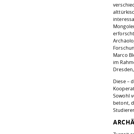
verschie
alttürki
interess
Mongolen
erforsch
Archäolo
Forschun
Marco Bl
im Rahme
Dresden,
Diese – 
Kooperat
Sowohl v
betont, 
Studiere
ARCHÄ