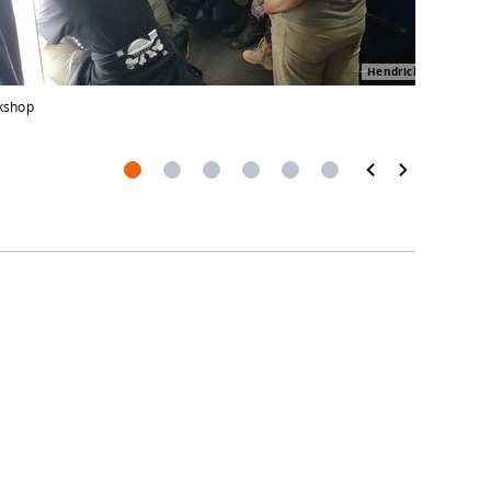
Hendrick Rohland
kshop