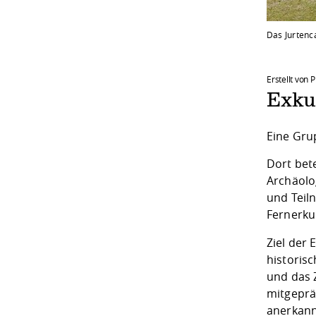
Das Jurtenc
Erstellt von 
Exkur
Eine Gru
Dort bet
Archäolo
und Teil
Fernerk
Ziel der
historis
und das 
mitgeprä
anerkann