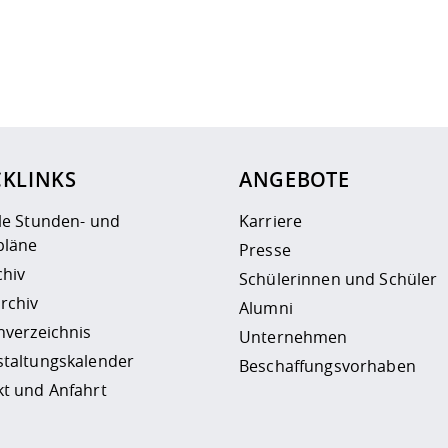
ur
Datenschutzseite
.
CKLINKS
ANGEBOTE
le Stunden- und
Karriere
läne
Presse
chiv
Schülerinnen und Schüler
rchiv
Alumni
nverzeichnis
Unternehmen
staltungskalender
Beschaffungsvorhaben
t und Anfahrt