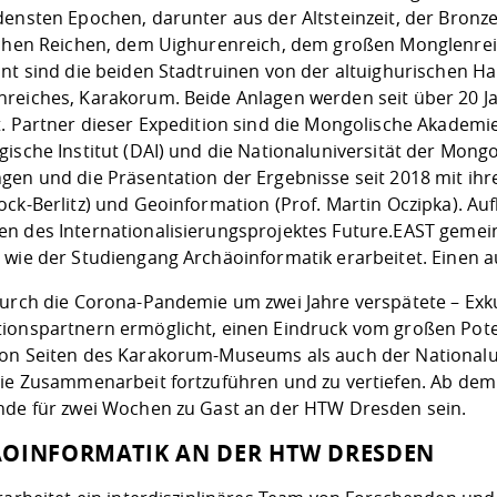
densten Epochen, darunter aus der Altsteinzeit, der Bronz
schen Reichen, dem Uighurenreich, dem großen Monglenr
ant sind die beiden Stadtruinen von der altuighurischen 
reiches, Karakorum. Beide Anlagen werden seit über 20 J
t. Partner dieser Expedition sind die Mongolische Akadem
gische Institut (DAI) und die Nationaluniversität der Mong
gen und die Präsentation der Ergebnisse seit 2018 mit ihr
ock-Berlitz) und Geoinformation (Prof. Martin Oczipka). A
n des Internationalisierungsprojektes Future.EAST gem
 wie der Studiengang Archäoinformatik erarbeitet. Einen a
durch die Corona-Pandemie um zwei Jahre verspätete – Exk
ionspartnern ermöglicht, einen Eindruck vom großen Po
on Seiten des Karakorum-Museums als auch der Nationalu
die Zusammenarbeit fortzuführen und zu vertiefen. Ab d
nde für zwei Wochen zu Gast an der HTW Dresden sein.
OINFORMATIK AN DER HTW DRESDEN