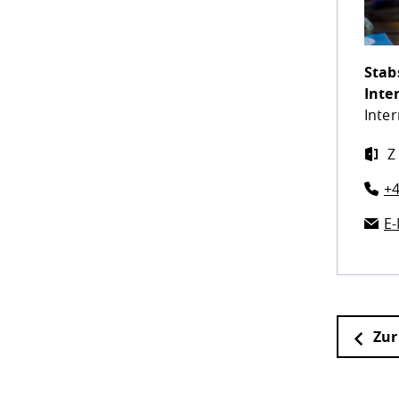
Stab
Inte
Inter
Z 
+4
E-
Zur