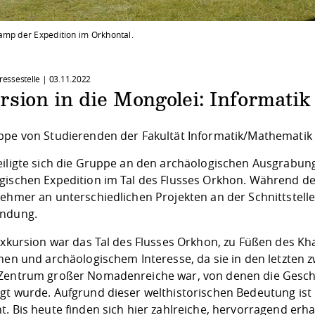
amp der Expedition im Orkhontal.
Pressestelle |
03.11.2022
sion in die Mongolei: Informatik
ppe von Studierenden der Fakultät Informatik/Mathematik 
eiligte sich die Gruppe an den archäologischen Ausgrab
gischen Expedition im Tal des Flusses Orkhon. Während de
nehmer an unterschiedlichen Projekten an der Schnittstell
undung.
 Exkursion war das Tal des Flusses Orkhon, zu Füßen des K
chen und archäologischem Interesse, da sie in den letzten 
Zentrum großer Nomadenreiche war, von denen die Geschi
gt wurde. Aufgrund dieser welthistorischen Bedeutung ist
t. Bis heute finden sich hier zahlreiche, hervorragend er