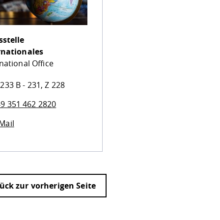
sstelle
rnationales
national Office
233 B - 231, Z 228
9 351 462 2820
Mail
ück zur vorherigen Seite