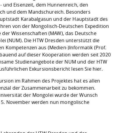
e- und Eisenzeit, dem Hunnenreich, den
eich und dem Mandschureich. Besonders
Hauptstadt Karabalgasun und der Hauptstadt des
ahren von der Mongolisch-Deutschen Expedition
ie der Wissenschaften (MAW), das Deutsche
olei (NUM). Die HTW Dresden unterstützt die
en Kompetenzen aus (Medien-)Informatik (Prof.
ufbauend auf dieser Kooperation werden seit 2020
einsame Studienangebote der NUM und der HTW
usführlichen Exkursionsbericht lesen Sie
hier
.
ursion im Rahmen des Projektes hat es allen
tenzial der Zusammenarbeit zu bekommen.
niversität der Mongolei wurde der Wunsch
em 5. November werden nun mongolische