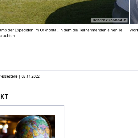
Hendrick Rohland
amp der Expedition im Orkhontal, in dem die Teilnehmenden einen Teil
Wor
brachten.
Pressestelle |
03.11.2022
KT