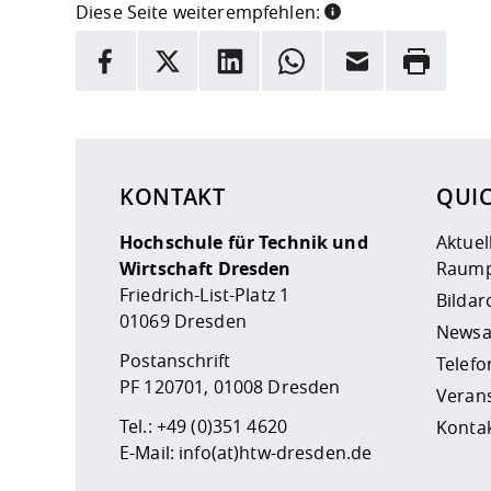
Diese Seite weiterempfehlen:
INFORMATION
Facebook
X
LinkedIn
Whatsapp
E-Mail
Drucken
Hier stehen weitere Informationen und ein Link z
KONTAKT
QUI
Hochschule für Technik und
Aktuel
Wirtschaft Dresden
Raump
Friedrich-List-Platz 1
Bildar
01069 Dresden
Newsa
Postanschrift
Telefo
PF 120701, 01008 Dresden
Veran
Tel.:
+49 (0)351 4620
Kontak
E-Mail:
info(at)htw-dresden.de