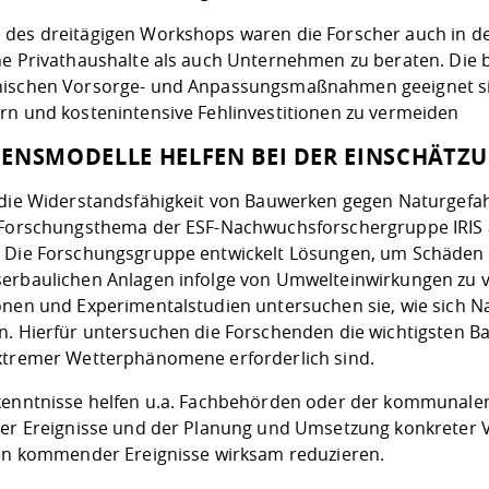
des dreitägigen Workshops waren die Forscher auch in d
ne Privathaushalte als auch Unternehmen zu beraten. Die 
ischen Vorsorge- und Anpassungsmaßnahmen geeignet sin
rn und kostenintensive Fehlinvestitionen zu vermeiden
ENSMODELLE HELFEN BEI DER EINSCHÄTZ
 die Widerstandsfähigkeit von Bauwerken gegen Naturgefah
 Forschungsthema der ESF-Nachwuchsforschergruppe IRIS 
 Die Forschungsgruppe entwickelt Lösungen, um Schäden 
erbaulichen Anlagen infolge von Umwelteinwirkungen zu v
onen und Experimentalstudien untersuchen sie, wie sich 
n. Hierfür untersuchen die Forschenden die wichtigsten B
xtremer Wetterphänomene erforderlich sind.
kenntnisse helfen u.a. Fachbehörden oder der kommunalen
ger Ereignisse und der Planung und Umsetzung konkrete
ken kommender Ereignisse wirksam reduzieren.