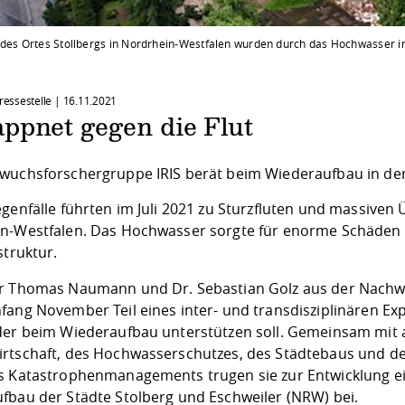
 des Ortes Stollbergs in Nordrhein-Westfalen wurden durch das Hochwasser 
Pressestelle |
16.11.2021
ppnet gegen die Flut
wuchsforschergruppe IRIS berät beim Wiederaufbau in den
egenfälle führten im Juli 2021 zu Sturzfluten und massiv
n-Westfalen. Das Hochwasser sorgte für enorme Schäden 
struktur.
r Thomas Naumann und Dr. Sebastian Golz aus der Nachw
fang November Teil eines inter- und transdisziplinären E
der beim Wiederaufbau unterstützen soll. Gemeinsam mit
rtschaft, des Hochwasserschutzes, des Städtebaus und d
s Katastrophenmanagements trugen sie zur Entwicklung ei
fbau der Städte Stolberg und Eschweiler (NRW) bei.