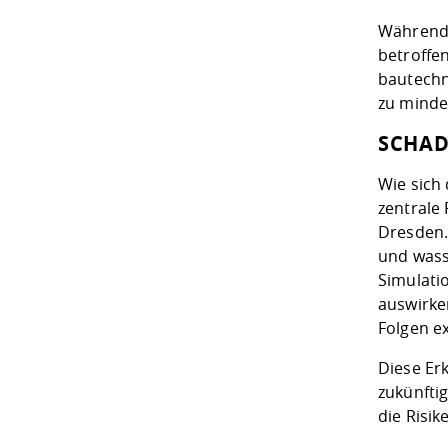
Während 
betroffe
bautechn
zu minde
SCHAD
Wie sich
zentrale
Dresden.
und wass
Simulati
auswirke
Folgen e
Diese Er
zukünfti
die Risi