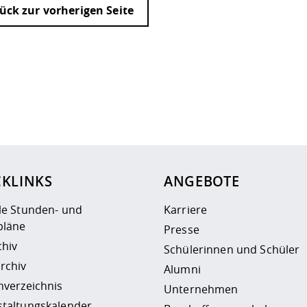
ück zur vorherigen Seite
ur
Datenschutzseite
.
CKLINKS
ANGEBOTE
le Stunden- und
Karriere
läne
Presse
chiv
Schülerinnen und Schüler
rchiv
Alumni
nverzeichnis
Unternehmen
staltungskalender