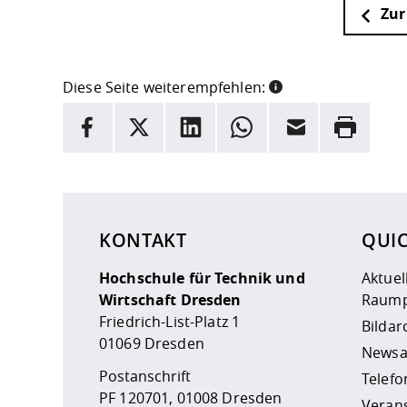
Zur
Diese Seite weiterempfehlen:
INFORMATION
Facebook
X
LinkedIn
Whatsapp
E-Mail
Drucken
Hier stehen weitere Informationen und ein Link z
KONTAKT
QUI
Hochschule für Technik und
Aktuel
Wirtschaft Dresden
Raump
Friedrich-List-Platz 1
Bildar
01069 Dresden
Newsa
Postanschrift
Telefo
PF 120701, 01008 Dresden
Veran