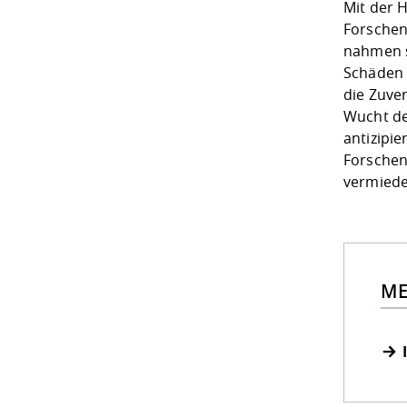
Mit der 
Forschen
nahmen si
Schäden 
die Zuve
Wucht de
antizipie
Forschen
vermied
ME