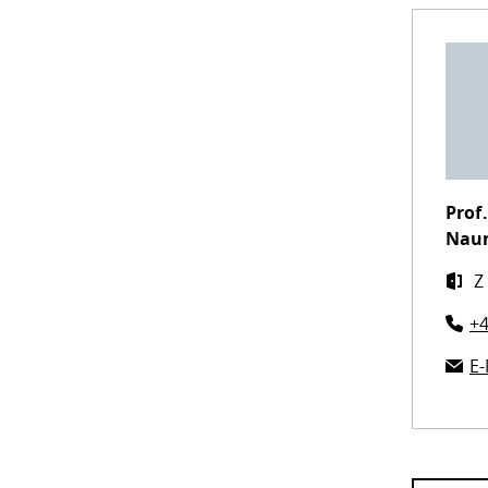
Prof.
Nau
Z
+4
E-