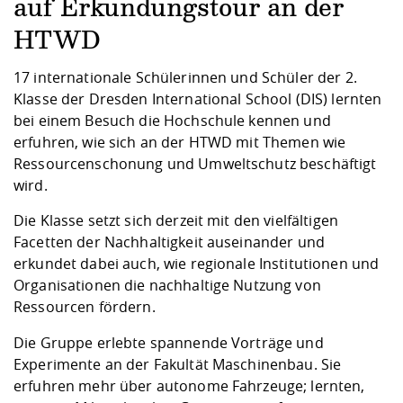
Kompetenz
auf Erkundungstour an der
Career Service
Angebote für
Chancengleichhe
Informatik/Math
Unternehmen
Vorbereitung auf
Studien- und
Studieren in be
Forschungszent
FIS -
Prototyping und
Kontakt & Berat
Gremien und Ver
Studiengangentw
HTWD
Formulare und 
Prüfungsordnun
Lebenslagen ode
Lehren, Forsche
Forschungsinfor
Kontakt und Anfahrt
Hochschulgesund
Landbau/Umwelt
Beschaffungsvor
17 internationale Schülerinnen und Schüler der 2.
Weiterbilden im 
Checkliste zum S
Gründung und St
Klasse der Dresden International School (DIS) lernten
Studienbegleitu
Beratungsangebo
Wissenschaftlich
bei einem Besuch die Hochschule kennen und
Qualitätssicherung
Klimaschutz & Na
Maschinenbau
und Physik
Studentenwerk 
Formulare und 
erfuhren, wie sich an der HTWD mit Themen wie
Kooperationen u
Ressourcenschonung und Umweltschutz beschäftigt
wird.
Förderverein
Wirtschaftswisse
Digitales Lernen 
Angebote der Age
Internationale T
Die Klasse setzt sich derzeit mit den vielfältigen
Arbeit
Facetten der Nachhaltigkeit auseinander und
Qualifizierungsa
erkundet dabei auch, wie regionale Institutionen und
Fremdsprachen
Organisationen die nachhaltige Nutzung von
Ressourcen fördern.
Jobs, Praktika, D
Die Gruppe erlebte spannende Vorträge und
Experimente an der Fakultät Maschinenbau. Sie
erfuhren mehr über autonome Fahrzeuge; lernten,