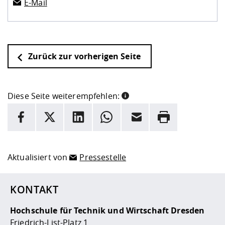
E-Mail
Zurück zur vorherigen Seite
Diese Seite weiterempfehlen:
INFORMATION
Facebook
X
LinkedIn
Whatsapp
E-Mail
Drucken
Hier stehen weitere Informationen und ein Link zur
Date
Aktualisiert von
Pressestelle
KONTAKT
Hochschule für Technik und Wirtschaft Dresden
Friedrich-List-Platz 1