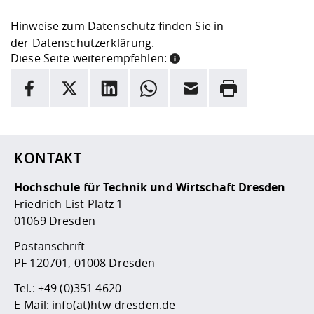
Hinweise zum Datenschutz finden Sie in
der
Datenschutzerklärung
.
Diese Seite weiterempfehlen:
INFORMATION
Facebook
X
LinkedIn
Whatsapp
E-Mail
Drucken
Hier stehen weitere Informationen und ein Link zur
Date
KONTAKT
Hochschule für Technik und Wirtschaft Dresden
Friedrich-List-Platz 1
01069 Dresden
Postanschrift
PF 120701, 01008 Dresden
Tel.:
+49 (0)351 4620
E-Mail:
info(at)htw-dresden.de