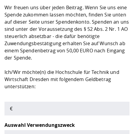
Kompetenz
Career Service
Angebote für
Chancengleichhe
Informatik/Math
Unternehmen
Wir freuen uns über jeden Beitrag. Wenn Sie uns eine
Vorbereitung auf
Studien- und
Studieren in be
Forschungszent
FIS -
Prototyping und
Kontakt & Berat
Gremien und Ver
Studiengangentw
Spende zukommen lassen möchten, finden Sie unten
Formulare und 
Prüfungsordnun
Lebenslagen ode
Lehren, Forsche
Forschungsinfor
auf dieser Seite unser Spendenkonto. Spenden an uns
Kontakt und Anfahrt
Hochschulgesund
Landbau/Umwelt
Beschaffungsvor
Weiterbilden im 
sind unter der Voraussetzung des § 52 Abs. 2 Nr. 1 AO
Checkliste zum S
Gründung und St
steuerlich absetzbar - die dafür benötigte
Studienbegleitu
Beratungsangebo
Wissenschaftlich
Qualitätssicherung
Zuwendungsbestätigung erhalten Sie auf Wunsch ab
Klimaschutz & Na
Maschinenbau
und Physik
Studentenwerk 
Formulare und 
einem Spendenbetrag von 50,00 EURO nach Eingang
Kooperationen u
der Spende.
Förderverein
Wirtschaftswisse
Digitales Lernen 
Angebote der Age
Internationale T
Ich/Wir möchte(n) die Hochschule für Technik und
Arbeit
Wirtschaft Dresden mit folgendem Geldbetrag
Qualifizierungsa
unterstützen:
Fremdsprachen
Jobs, Praktika, D
Auswahl Verwendungszweck