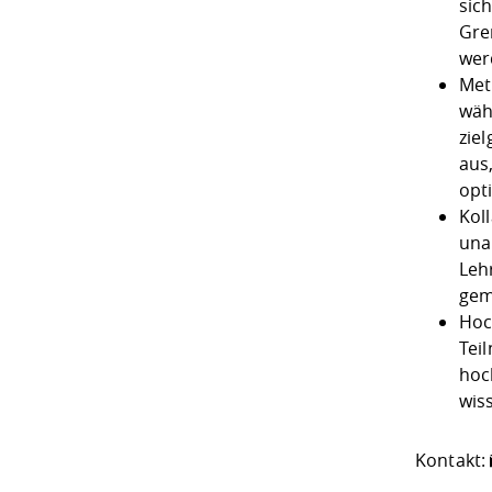
sic
Gre
wer
Met
wäh
zie
aus
opt
Kol
una
Leh
gem
Hoc
Tei
hoc
wis
Kontakt: