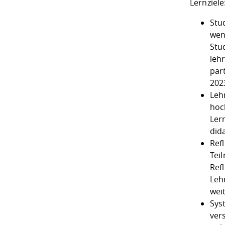
Lernziel
Stu
wen
Stu
leh
part
202
Leh
hoc
Ler
did
Ref
Tei
Ref
Leh
wei
Sys
ver