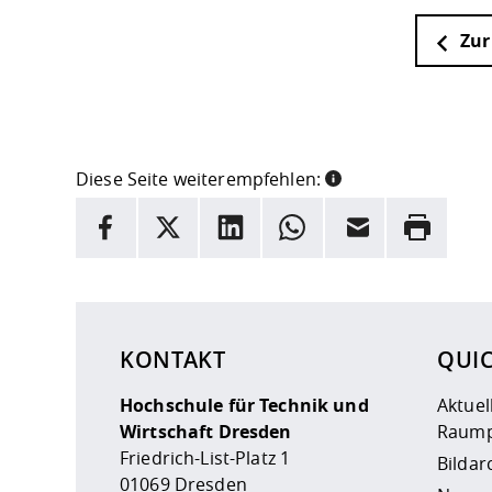
Zur
Diese Seite weiterempfehlen:
INFORMATION
Facebook
X
LinkedIn
Whatsapp
E-Mail
Drucken
Hier stehen weitere Informationen und ein Link z
KONTAKT
QUI
Hochschule für Technik und
Aktuel
Wirtschaft Dresden
Raump
Friedrich-List-Platz 1
Bildar
01069 Dresden