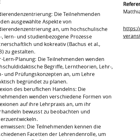
e:
Referen
Matthi
dierendenzentrierung: Die Teilnehmenden
den ausgewählte Aspekte von
https:
dierendenzentrierung an, um hochschulische
verans
r-, lern- und studienbezogene Prozesse
nerschaftlich und kokreativ (Bachus et al.,
3) zu gestalten.
r-Lern-Planung: Die Teilnehmenden wenden
hschuldidaktische Begriffe, Lerntheorien, Lehr-,
n- und Prüfungskonzepten an, um Lehre
aktisch begründet zu planen.
lexion des beruflichen Handelns: Die
lnehmenden wenden verschiedene Formen von
lexionen auf ihre Lehrpraxis an, um ihr
rhandeln bewusst zu beobachten und
terzuentwickeln.
temwissen: Die Teilnehmenden kennen die
schiedenen Facetten der Lehrendenrolle, um