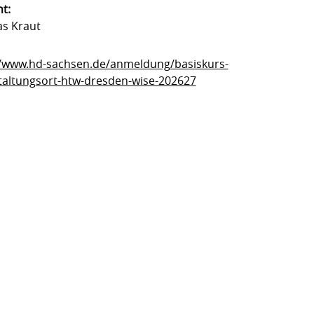
t:
as Kraut
//www.hd-sachsen.de/anmeldung/basiskurs-
taltungsort-htw-dresden-wise-202627