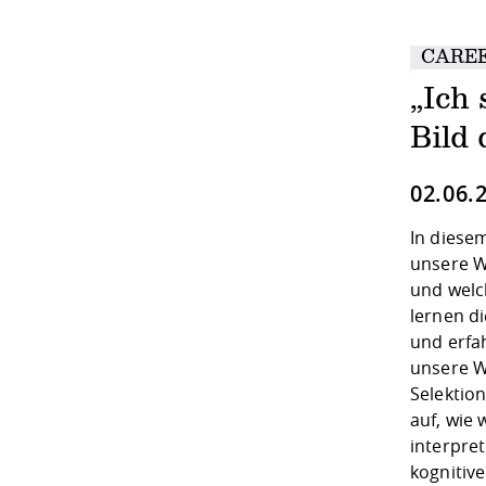
CAREE
„Ich
Bild 
02.06.
In diese
unsere W
und welch
lernen d
und erfah
unsere W
Selektio
auf, wie
interpret
kognitiv