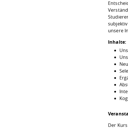
Entschei
Verständ
Studiere
subjekti
unsere In
Inhalte:
Uns
Uns
Neu
Sel
Erg
Abs
Int
Kog
Veranst
Der Kurs