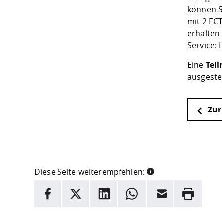
können S
mit 2 EC
erhalten
Service:
Eine
Tei
ausgeste
Zur
Diese Seite weiterempfehlen:
INFORMATION
Facebook
X
LinkedIn
Whatsapp
E-Mail
Drucken
Hier stehen weitere Informationen und ein Link z