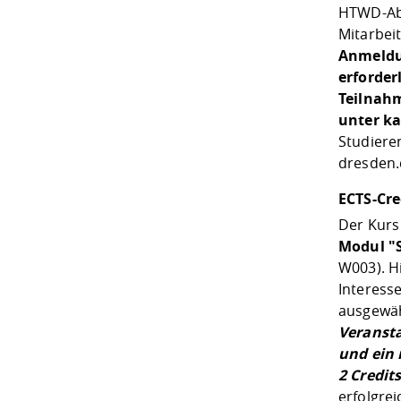
HTWD-Abs
Mitarbei
Anmeldu
erforder
Teilnahm
unter ka
Studieren
dresden.
ECTS-Cre
Der Kurs
Modul "S
W003). Hi
Interess
ausgewäh
Veranst
und ein 
2 Credit
erfolgre