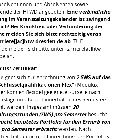
olventinnen und Absolventen sowie
tende der HTWD angeboten.
Eine
verbindliche
ng im Veranstaltungskalender ist zwingend
lich! Bei Krankheit oder Verhinderung der
e melden Sie sich bitte rechtzeitig vorab
rriere[]at]htw-dresden.de ab.
TUD-
de melden sich bitte unter karriere[at]htw-
de an.
dits/ Zertifikat
:
 eignet sich zur Anrechnung von
2 SWS auf das
chlüsselqualifikationen Flex"
(Modulux
er können flexibel geeignete Kurse je nach
enslage und Bedarf innerhalb eines Semesters
lt werden. Insgesamt müssen
20
altungsstunden (SWS) pro Semester
besucht
nicht benotetes Portfolio für den Erwerb von
s pro Semester erbracht
werden. Nach
icher Teilnahme und Einreichung des Portfolios