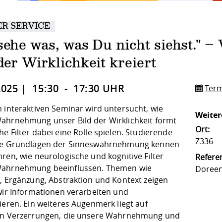
R SERVICE
 sehe was, was Du nicht siehst."
der Wirklichkeit kreiert
2025 | 15:30 - 17:30 UHR
Term
m interaktiven Seminar wird untersucht, wie
Weiter
ahrnehmung unser Bild der Wirklichkeit formt
Ort:
e Filter dabei eine Rolle spielen. Studierende
Z336
ie Grundlagen der Sinneswahrnehmung kennen
ren, wie neurologische und kognitive Filter
Referen
ahrnehmung beeinflussen. Themen wie
Doreen
n, Ergänzung, Abstraktion und Kontext zeigen
 wir Informationen verarbeiten und
ieren. Ein weiteres Augenmerk liegt auf
en Verzerrungen, die unsere Wahrnehmung und