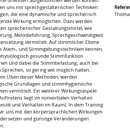
rerorientiert aufgenommen werden können.
en uns mit sprechgestalterischen Techniken
Referen
igen, die eine dynamische und sprecherisch
Thoma
ende Wirkung ermöglichen. Dazu werden
en sprecherischer Gestaltungsmittel, wie
erung, Melodieführung, Sprechgeschwindigkeit
ensetzung vermittelt. Auf stimmlicher Ebene
ie Atem-, und Stimmgebungstechniken kennen,
 physiologisch gesunde Stimmfunktion
hen und dabei die Stimmbelastung, auch bei
 Sprechen, so gering wie möglich halten.
em Üben dieser Methoden, werden
gische Grundlagen und stimmhygienische
n vermittelt. Ein weiterer Wirkungsaspekt
Auftretens liegt im nonverbalen Verhalten
Gestik und Verhalten im Raum). In dem Training
ir uns mit den körpersprachlichen Wirkungen
dersetzen und günstige Veränderungen
n.