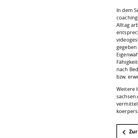
In dem S
coaching
Alltag a
entsprec
videoges
gegeben 
Eigenwa
Fähigkei
nach Bed
bzw. erw
Weitere 
sachsen.
vermitte
koerpers
Zur