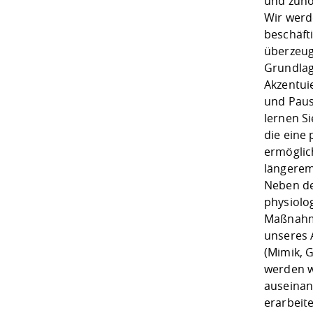
und zuhö
Wir werd
beschäft
überzeug
Grundlag
Akzentui
und Paus
lernen S
die eine
ermöglic
längerem
Neben d
physiolo
Maßnahme
unseres 
(Mimik, 
werden w
auseinan
erarbeite