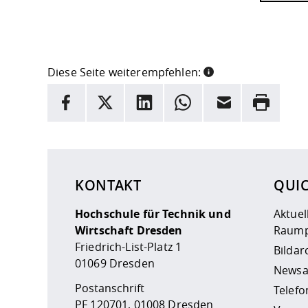
Diese Seite weiterempfehlen:
INFORMATION
Facebook
X
LinkedIn
Whatsapp
E-Mail
Drucken
Hier stehen weitere Informationen und ein Link z
KONTAKT
QUI
Hochschule für Technik und
Aktuel
Wirtschaft Dresden
Raump
Friedrich-List-Platz 1
Bildar
01069 Dresden
Newsa
Postanschrift
Telefo
PF 120701, 01008 Dresden