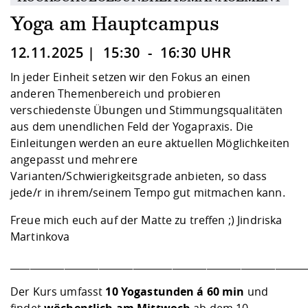
Kompetenz
Career Service
Angebote für
Chancengleichhe
Informatik/Math
Unternehmen
Yoga am Hauptcampus
Vorbereitung auf
Studien- und
Studieren in be
Forschungszent
FIS -
Prototyping und
Kontakt & Berat
Gremien und Ver
Studiengangentw
Formulare und 
Prüfungsordnun
Lebenslagen ode
Lehren, Forsche
Forschungsinfor
12.11.2025 | 15:30 - 16:30 UHR
Kontakt und Anfahrt
Hochschulgesund
Landbau/Umwelt
Beschaffungsvor
Weiterbilden im 
Checkliste zum S
Gründung und St
In jeder Einheit setzen wir den Fokus an einen
Studienbegleitu
Beratungsangebo
Wissenschaftlich
anderen Themenbereich und probieren
Qualitätssicherung
Klimaschutz & Na
Maschinenbau
und Physik
Studentenwerk 
Formulare und 
verschiedenste Übungen und Stimmungsqualitäten
Kooperationen u
aus dem unendlichen Feld der Yogapraxis. Die
Einleitungen werden an eure aktuellen Möglichkeiten
Förderverein
Wirtschaftswisse
Digitales Lernen 
Angebote der Age
Internationale T
angepasst und mehrere
Arbeit
Varianten/Schwierigkeitsgrade anbieten, so dass
jede/r in ihrem/seinem Tempo gut mitmachen kann.
Qualifizierungsa
Fremdsprachen
Freue mich euch auf der Matte zu treffen ;) Jindriska
Martinkova
Jobs, Praktika, D
____________________________________________________________
Der Kurs umfasst
10 Yogastunden á 60 min
und
findet
wöchentlich am Mittwoch
ab dem 10.