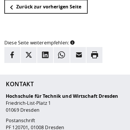
Zurück zur vorherigen Seite
Diese Seite weiterempfehlen:
INFORMATION
Facebook
X
LinkedIn
Whatsapp
E-Mail
Drucken
Hier stehen weitere Informationen und ein Link zur
Date
KONTAKT
Hochschule für Technik und Wirtschaft Dresden
Friedrich-List-Platz 1
01069 Dresden
Postanschrift
PF 120701, 01008 Dresden