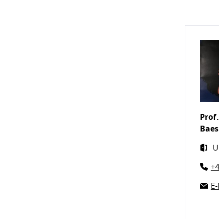
Prof.
Baes
U
+4
E-