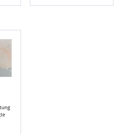
tung
gte