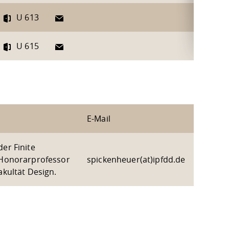
E-Mail
U 613
E-Mail
U 615
E-Mail
er Finite
 Honorarprofessor
spickenheuer(at)ipfdd.de
akultät Design.