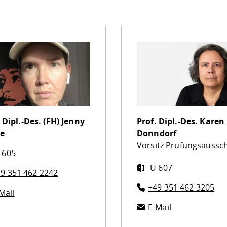
 Dipl.-Des. (FH)
Jenny
Prof. Dipl.-Des.
Karen
e
Donndorf
Vorsitz Prüfungsaussc
 605
U 607
9 351 462 2242
+49 351 462 3205
Mail
E-Mail