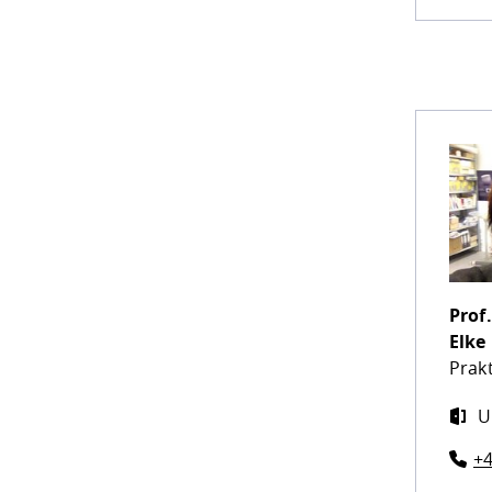
Prof
Elke
Prak
U
+4