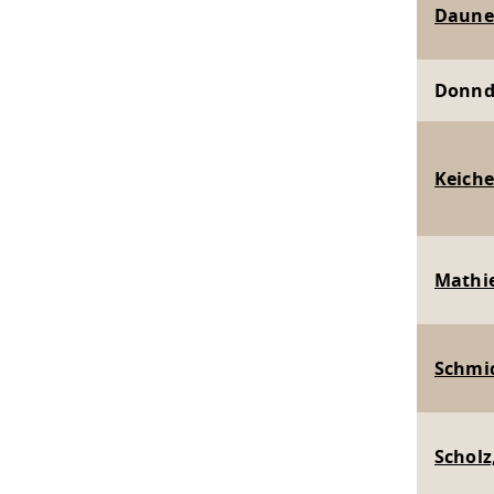
Dauner
Donndo
Keiche
Mathie
Schmid
Scholz,