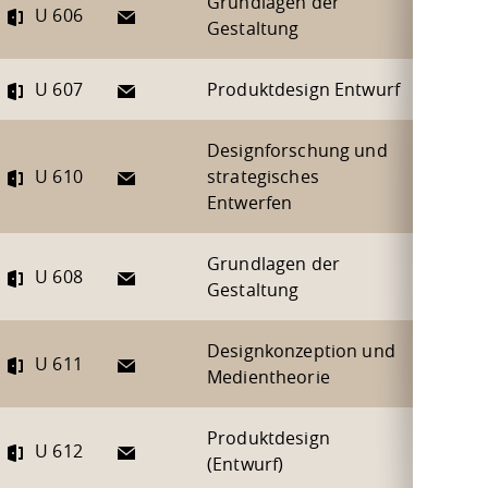
Grundlagen der
E-Mail
U 606
Gestaltung
E-Mail
U 607
Produktdesign Entwurf
Designforschung und
E-Mail
U 610
strategisches
Entwerfen
Grundlagen der
E-Mail
U 608
Gestaltung
Designkonzeption und
E-Mail
U 611
Medientheorie
Produktdesign
E-Mail
U 612
(Entwurf)