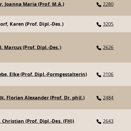
, Joanna Maria (Prof. M.A.)
2280
rf, Karen (Prof. Dipl.-Des.)
3205
l, Marcus (Prof. Dipl.-Des.)
2626
be, Elke (Prof. Dipl.-Formgestalterin)
2106
t, Florian Alexander (Prof. Dr. phil.)
2484
 Christian (Prof. Dipl.-Des. (FH))
2643