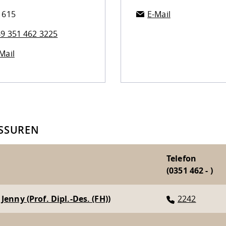
 615
E-Mail
9 351 462 3225
Mail
SSUREN
Telefon
(0351 462 - )
Jenny (Prof. Dipl.-Des. (FH))
2242