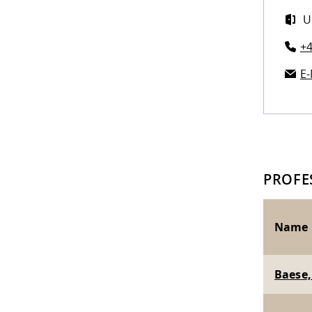
U
+4
E-
PROFE
Name
Baese, 