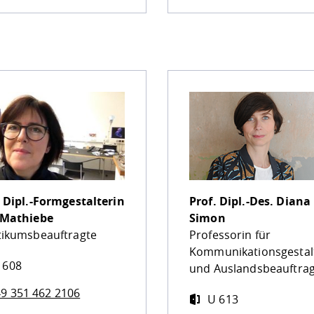
. Dipl.-Formgestalterin
Prof. Dipl.-Des.
Diana
 Mathiebe
Simon
tikumsbeauftragte
Professorin für
Kommunikationsgestal
 608
und Auslandsbeauftra
9 351 462 2106
U 613