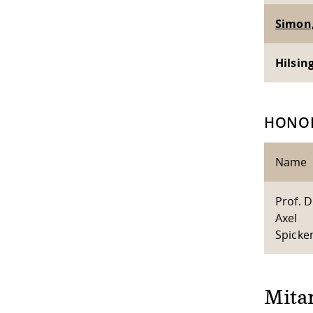
Simon,
Hilsing
HONO
Name
Prof. D
Axel
Spicke
Mita