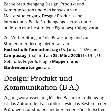
Kompetenz
Career Service
Angebote für
Bachelorstudiengang Design: Produkt und
Chancengleichhe
Informatik/Math
Unternehmen
Kommunikation und den konsekutiven
Vorbereitung auf
Studien- und
Studieren in be
Forschungszent
FIS -
Prototyping und
Kontakt & Berat
Gremien und Ver
Studiengangentw
Formulare und 
Masterstudiengang Design: Products and
Prüfungsordnun
Lebenslagen ode
Lehren, Forsche
Forschungsinfor
Kontakt und Anfahrt
Hochschulgesund
Landbau/Umwelt
Beschaffungsvor
Interactions. Beide Studiengänge setzen unter
Weiterbilden im 
Checkliste zum S
Gründung und St
anderem eine bestandene Eignungsprüfung voraus.
Studienbegleitu
Beratungsangebo
Wissenschaftlich
Qualitätssicherung
Klimaschutz & Na
Maschinenbau
Zur Vorbereitung auf die Bewerbung und zur
und Physik
Studentenwerk 
Formulare und 
Kooperationen u
Studienorientierung bieten wir am
Hochschulinformationstag
(15. Januar 2026), am
Förderverein
Wirtschaftswisse
Digitales Lernen 
Angebote der Age
Internationale T
Campustag
(tba) und am
25. März 2026
(15 Uhr, U-
Arbeit
Gebäude, Foyer 6. Etage)
Mappen- und
Studienberatungen
an.
Qualifizierungsa
Fremdsprachen
Design: Produkt und
Kommunikation (B.A.)
Jobs, Praktika, D
Zugangsvoraussetzung für den Bachelorstudiengang
ist das Abitur oder Fachabitur sowie das Bestehen der
Prüfungen zur studiengangbezogenen künstlerischen