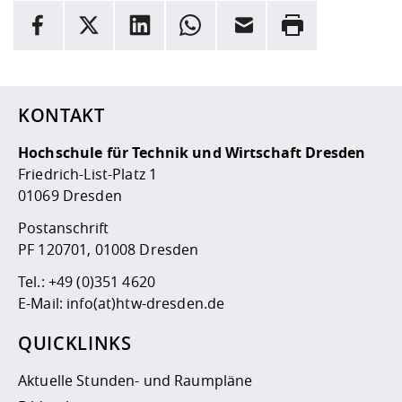
INFORMATION
Facebook
X
LinkedIn
Whatsapp
E-Mail
Drucken
Hier stehen weitere Informationen und ein Link zur
Date
KONTAKT
Hochschule für Technik und Wirtschaft Dresden
Friedrich-List-Platz 1
01069 Dresden
Postanschrift
PF 120701, 01008 Dresden
Tel.:
+49 (0)351 4620
E-Mail:
info(at)htw-dresden.de
QUICKLINKS
Aktuelle Stunden- und Raumpläne