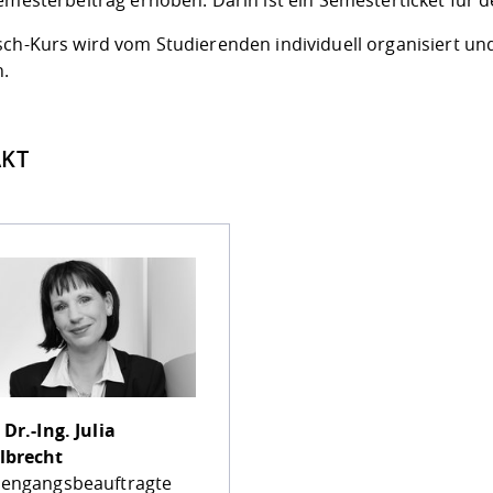
emesterbeitrag
erhoben. Darin ist ein Semesterticket für 
sch-Kurs wird vom Studierenden individuell organisiert und
n.
KT
 Dr.-Ing.
Julia
lbrecht
iengangsbeauftragte