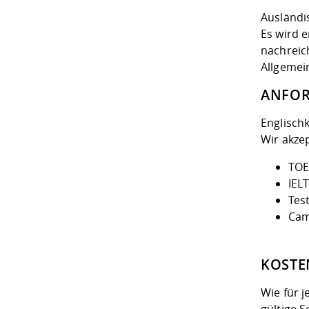
Ausländi
Es wird 
nachreic
Allgemei
ANFO
Englisch
Wir akze
TOE
IEL
Tes
Cam
KOSTE
Wie für 