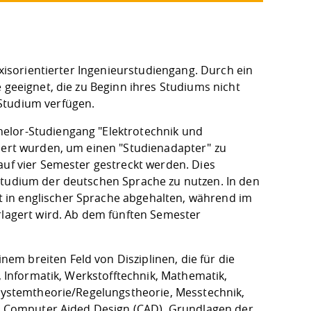
axisorientierter Ingenieurstudiengang. Durch ein
 geeignet, die zu Beginn ihres Studiums nicht
Studium verfügen.
helor-Studiengang "Elektrotechnik und
ziert wurden, um einen "Studienadapter" zu
auf vier Semester gestreckt werden. Dies
Studium der deutschen Sprache zu nutzen. In den
 in englischer Sprache abgehalten, während im
rlagert wird. Ab dem fünften Semester
m breiten Feld von Disziplinen, die für die
, Informatik, Werkstofftechnik, Mathematik,
 Systemtheorie/Regelungstheorie, Messtechnik,
ik, Computer Aided Design (CAD), Grundlagen der