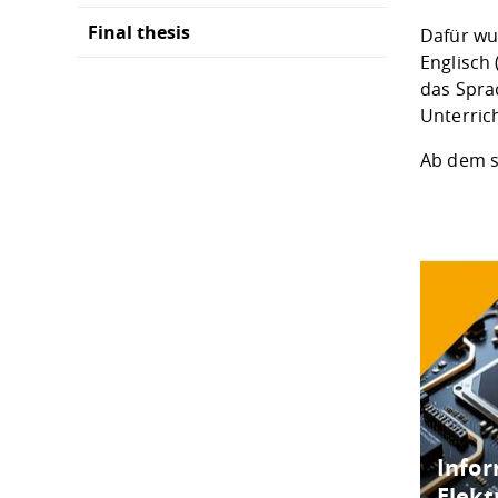
Final thesis
Dafür wu
Englisch
das Spra
Unterric
Ab dem s
Info
Elekt