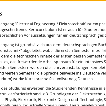
S
engang "Electrical Engineering / Elektrotechnik" ist ein pr
zugeschnittenes Kerncurriculum ist er auch für Studierende
 sprachlichen Voraussetzungen für ein deutschsprachiges 
iengang ist grundsätzlich aus dem deutschsprachigen Bac
ionstechnik" abgeleitet, wobei die ersten Semester modifi
in dem die technischen Inhalte der ersten beiden Semester 
ht es, das freiwerdende Arbeitspensum für ein intensives 
eiden Semestern werden die Lehrveranstaltungen komplett
und vierten Semester die Sprache teilweise ins Deutsche ve
dium) ist die Kurssprache fast vollständig Deutsch.
des Studiums erwerben die Studierenden Kenntnisse in eine
chnik erforderlich sind, z.B. Grundlagen der Elektrotechnik
he Physik, Elektronik, Elektronik-Design und -Technologie,
 Schaltungen, Industrielle Steuerungen, Leistungselektron