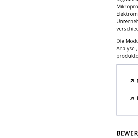
Mikroproz
Elektrom
Unterneh
verschie
Die Modu
Analyse-
produkto
BEWE