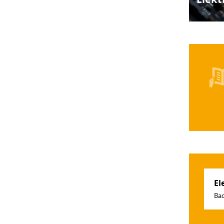
El
Bac