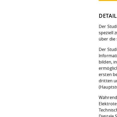
DETAIL
Der Studi
speziell 
über die
Der Stud
Informat
bilden, 
ermöglic
ersten b
dritten 
(Hauptstu
Während 
Elektrote
Technisc
Digitale