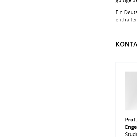
gültige
S
Ein Deut
enthalte
KONTA
Prof.
Enge
Stud