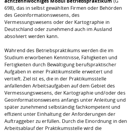
achtzehnwöchiges Modul Betriebspraktikum
Kompetenz
(G
Career Service
Angebote für
Chancengleichhe
Informatik/Math
Unternehmen
698), das in selbst gewählten Firmen oder Behörden
Vorbereitung auf
Studien- und
Studieren in be
Forschungszent
FIS -
Prototyping und
Kontakt & Berat
Gremien und Ver
Studiengangentw
Formulare und 
des Geoinformationswesens, des
Prüfungsordnun
Lebenslagen ode
Lehren, Forsche
Forschungsinfor
Vermessungswesens oder der Kartographie in
Kontakt und Anfahrt
Hochschulgesund
Landbau/Umwelt
Beschaffungsvor
Weiterbilden im 
Deutschland oder zunehmend auch im Ausland
Checkliste zum S
Gründung und St
absolviert werden kann.
Studienbegleitu
Beratungsangebo
Wissenschaftlich
Qualitätssicherung
Klimaschutz & Na
Maschinenbau
und Physik
Studentenwerk 
Formulare und 
Während des Betriebspraktikums werden die im
Kooperationen u
Studium erworbenen Kenntnisse, Fähigkeiten und
Förderverein
Wirtschaftswisse
Fertigkeiten durch Bewältigung berufspraktischer
Digitales Lernen 
Angebote der Age
Internationale T
Aufgaben in einer Praktikumstelle erweitert und
Arbeit
vertieft. Ziel ist es, die in der Praktikumsstelle
Qualifizierungsa
anfallenden Arbeitsaufgaben auf dem Gebiet des
Fremdsprachen
Vermessungswesens, der Kartographie und/oder des
Geoinformationswesens anfangs unter Anleitung und
später zunehmend selbständig fachkompetent und
Jobs, Praktika, D
effizient unter Einhaltung der Anforderungen der
Auftraggeber zu erfüllen. Durch die Einordnung in den
Arbeitsablauf der Praktikumsstelle wird die