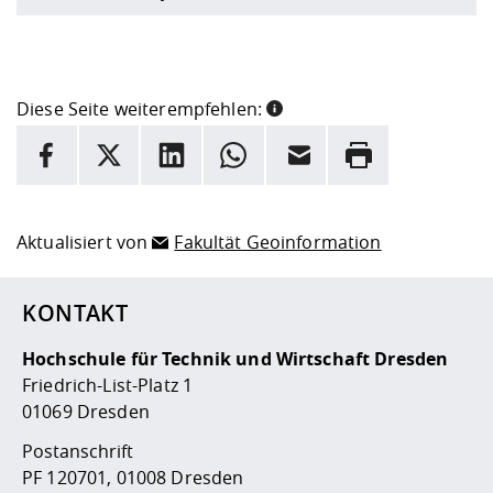
Diese Seite weiterempfehlen:
INFORMATION
Facebook
X
LinkedIn
Whatsapp
E-Mail
Drucken
Hier stehen weitere Informationen und ein Link zur
Date
Aktualisiert von
Fakultät Geoinformation
KONTAKT
Hochschule für Technik und Wirtschaft Dresden
Friedrich-List-Platz 1
01069 Dresden
Postanschrift
PF 120701, 01008 Dresden