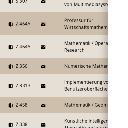
E-Mail
S 307
von Multimediasystemen
Professur für
E-Mail
Z 464A
Wirtschaftsmathematik
Mathematik / Operations
E-Mail
Z 464A
Research
E-Mail
Z 356
Numerische Mathematik
Implementierung von
E-Mail
Z 831B
Benutzeroberflächen
E-Mail
Z 458
Mathematik / Geometrie
Künstliche Intelligenz /
E-Mail
Z 338
Theoretische Informatik