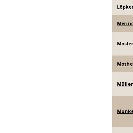
Löpker
Merino
Mosler,
Mothes,
Müller,
Munkelt