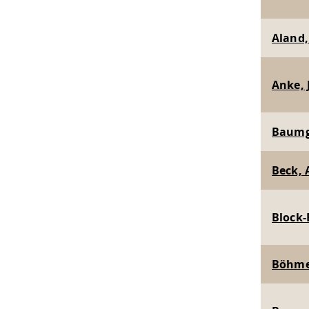
Aland, 
Anke, J
Baumga
Beck, A
Block-B
Böhme,