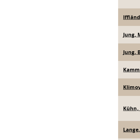
Iffländ
Jung, M
Jung, B
Kammer
Klimov
Kühn, 
Lange, 