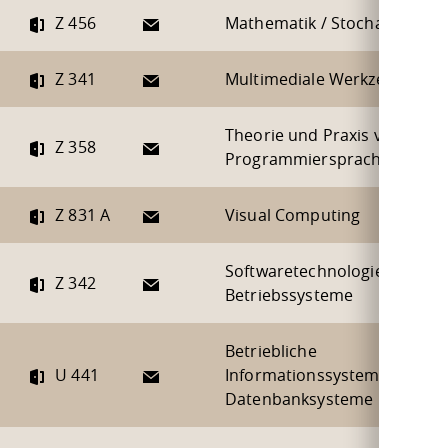
E-Mail
Z 456
Mathematik / Stochastik
E-Mail
Z 341
Multimediale Werkzeuge
Theorie und Praxis von
E-Mail
Z 358
Programmiersprachen
E-Mail
Z 831 A
Visual Computing
Softwaretechnologie /
E-Mail
Z 342
Betriebssysteme
Betriebliche
E-Mail
U 441
Informationssysteme /
Datenbanksysteme