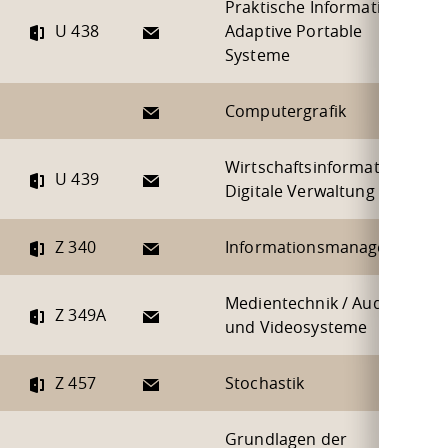
Praktische Informatik /
E-Mail
U 438
Adaptive Portable
Systeme
E-Mail
Computergrafik
Wirtschaftsinformatik /
E-Mail
U 439
Digitale Verwaltung
E-Mail
Z 340
Informationsmanagement
Medientechnik / Audio-
E-Mail
Z 349A
und Videosysteme
E-Mail
Z 457
Stochastik
Grundlagen der