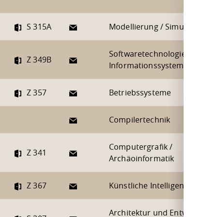
E-Mail
S 315A
Modellierung / Simulation
Softwaretechnologie /
E-Mail
Z 349B
Informationssysteme
E-Mail
Z 357
Betriebssysteme
E-Mail
Compilertechnik
Computergrafik /
E-Mail
Z 341
Archäoinformatik
E-Mail
Z 367
Künstliche Intelligenz
Architektur und Entwurf