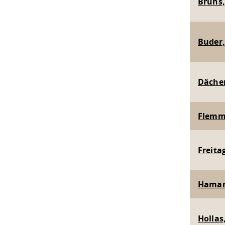
Bruns, 
Buder,
Dächert
Flemmin
Freitag
Hamann
Hollas,