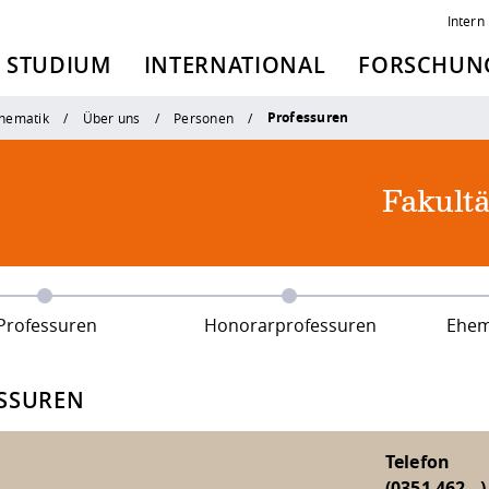
Intern
STUDIUM
INTERNATIONAL
FORSCHUNG
Professuren
thematik
Über uns
Personen
Fakult
Professuren
Honorarprofessuren
Ehemal
SSUREN
Telefon
(0351 462 - )