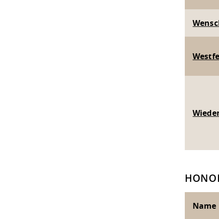
Wensch,
Westfe
Wiedem
HONO
Name