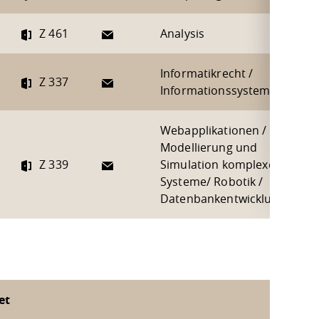
E-Mail
Z 461
Analysis
Informatikrecht /
E-Mail
Z 337
Informationssysteme
Webapplikationen /
Modellierung und
E-Mail
Z 339
Simulation komplexer
Systeme/ Robotik /
Datenbankentwicklung
et