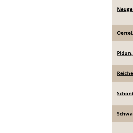
Neugeb
Oertel,
Pidun, 
Reichel
Schönth
Schwar