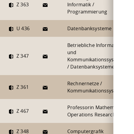
E-Mail
Z 363
Informatik /
Programmierung
E-Mail
U 436
Datenbanksysteme
Betriebliche Informations-
und
E-Mail
Z 347
Kommunikationssysteme
/ Datenbanksysteme
Rechnernetze /
E-Mail
Z 361
Kommunikationssysteme
Professorin Mathematik /
E-Mail
Z 467
Operations Research
E-Mail
Z 348
Computergrafik