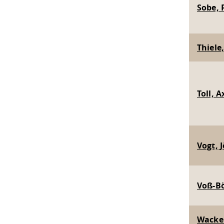
Sobe, P
Thiele,
Toll, A
Vogt, J
Voß-Bö
Wacker