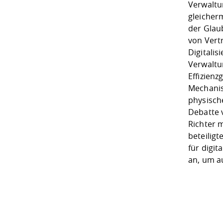
Verwaltu
gleicher
der Glau
von Vert
Digitali
Verwaltu
Effizien
Mechanis
physisch
Debatte 
Richter 
beteilig
für digi
an, um a