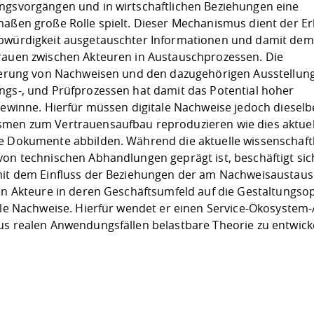
ngsvorgängen und in wirtschaftlichen Beziehungen eine
maßen große Rolle spielt. Dieser Mechanismus dient der 
bwürdigkeit ausgetauschter Informationen und damit de
rauen zwischen Akteuren in Austauschprozessen. Die
sierung von Nachweisen und den dazugehörigen Ausstellung
ngs-, und Prüfprozessen hat damit das Potential hoher
zgewinne. Hierfür müssen digitale Nachweise jedoch diesel
men zum Vertrauensaufbau reproduzieren wie dies aktuel
e Dokumente abbilden. Während die aktuelle wissenschaft
von technischen Abhandlungen geprägt ist, beschäftigt sic
mit dem Einfluss der Beziehungen der am Nachweisaustau
ten Akteure in deren Geschäftsumfeld auf die Gestaltungso
tale Nachweise. Hierfür wendet er einen Service-Ökosystem
us realen Anwendungsfällen belastbare Theorie zu entwick