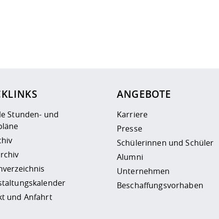
ur
Datenschutzseite
.
CKLINKS
ANGEBOTE
le Stunden- und
Karriere
läne
Presse
chiv
Schülerinnen und Schüler
rchiv
Alumni
nverzeichnis
Unternehmen
staltungskalender
Beschaffungsvorhaben
t und Anfahrt