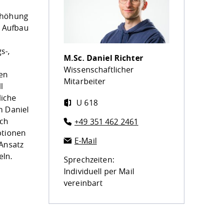
Erhöhung
m Aufbau
s-,
M.Sc.
Daniel Richter
Wissenschaftlicher
ben
Mitarbeiter
l
liche
U 618
h Daniel
sch
+49 351 462 2461
ptionen
E-Mail
-Ansatz
eln.
Sprechzeiten:
Individuell per Mail
vereinbart