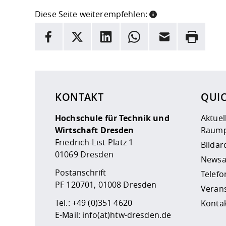
Diese Seite weiterempfehlen:
INFORMATION
Facebook
X
LinkedIn
Whatsapp
E-Mail
Drucken
Hier stehen weitere Informationen und ein Link z
KONTAKT
QUI
Hochschule für Technik und
Aktuel
Wirtschaft Dresden
Raump
Friedrich-List-Platz 1
Bildar
01069 Dresden
Newsa
Postanschrift
Telefo
PF 120701, 01008 Dresden
Veran
Tel.:
+49 (0)351 4620
Kontak
E-Mail:
info(at)htw-dresden.de