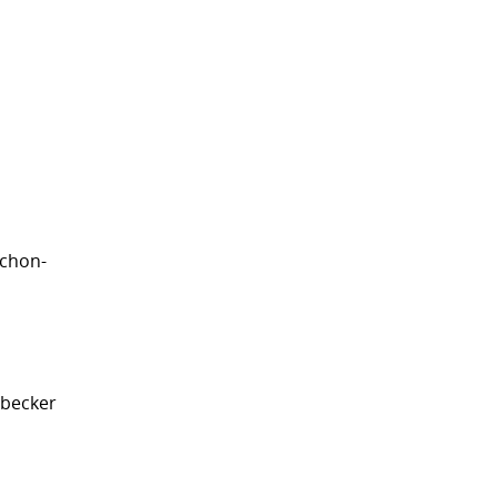
chon-
übecker