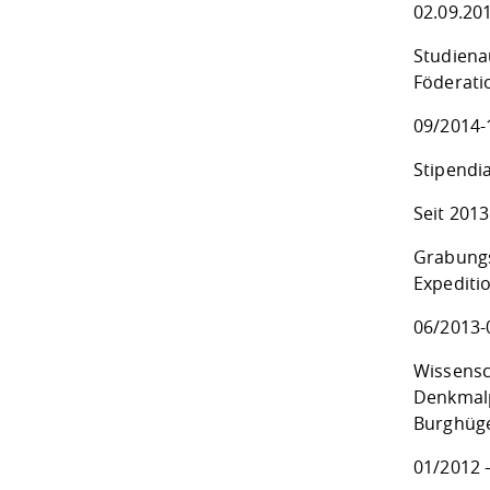
02.09.20
Studiena
Föderati
09/2014-
Stipendia
Seit 2013
Grabungs
Expediti
06/2013-
Wissensc
Denkmalp
Burghüg
01/2012 