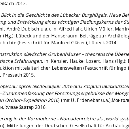
ißach 2012.
r Blick in die Geschichte des Lübecker Burghügels. Neue Be
ung und Entwicklung eines wichtigen Siedlungskerns der St
it André Dubisch u.a.), in: Alfred Falk, Ulrich Müller, Manf
r (Hg.): Lübeck und der Hanseraum. Beiträge zur Archäolo
hichte (Festschrift für Manfred Gläser), Lübeck 2014.
nstruktion slawischer Grubenhäuser – theoretische Über
tische Erfahrungen
, in: Kenzler, Hauke; Losert, Hans (Hg.): 
ktion mittelalterlicher Lebenswelten (Festschrift für Ingol
, Pressath 2015.
ерманы орхон экспедицийн 2016 оны хээрийн шинжилгээ
(=Zusammenfassung der Forschungsergebnisse der Mongo
n Orchon-Expedition 2016
) (mit U. Erdenebat u.a.),Монго
и, Улаанбаатар 2016.
ierung in der Vormoderne - Nomadenreiche als „world sys
en), Mitteilungen der Deutschen Gesellschaft für Archäolog