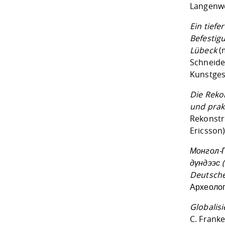
Langenwe
Ein tiefe
Befestig
Lübeck
(m
Schneide
Kunstgesc
Die Reko
und prak
Rekonstru
Ericsson)
Монгол-Г
дүндээс 
Deutsche
Археолог
Globalis
C. Frank