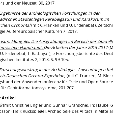
ers und der Neuzeit, 30, 2017.
 Ergebnisse der archäologischen Forschungen in den
dischen Stadtanlagen Karabalgasun und Karakorum im
schen Orchontal
(mit C.Franken und U. Erdenebat), Zeitschri
gie Außereuropäischer Kulturen 7, 2017.
asun, Mongolei. Die Ausgrabungen im Bereich der Zitadell
ghurischen Hauptstadt.
Die Arbeiten der Jahre 2015-2017
(M
 U. Erdenebat, T. Batbayar), e-Forschungsberichte des Deu
ischen Institutes 2, 2018, S. 99-105.
 Forschungswerkzug in der Archäologie - Anwendungen bei
ch-Deutschen Orchon-Expedition,
(mit C. Franken, M. Block
sband der Anwenderkonferenz für Freie und Open Source
 für Geoinformationssysteme, 201-207.
 Artikel
k
(mit Christine Engler und Gunnar Gransche), in: Hauke Ke
icsson (Hg.): Rückspiegel. Archäologie des Alltags in Mittela