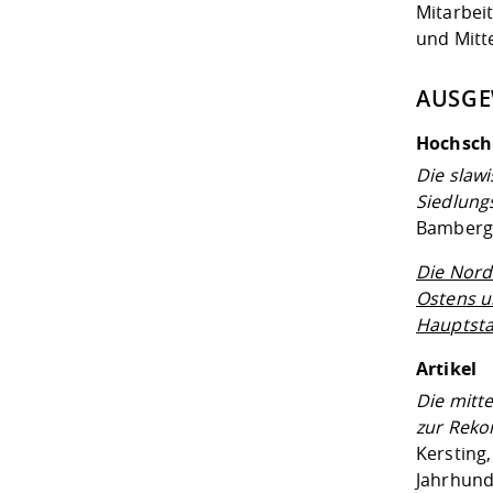
Mitarbei
und Mitt
AUSGE
Hochsch
Die slaw
Siedlung
Bamberg,
Die Nord
Ostens u
Hauptst
Artikel
Die mitt
zur Reko
Kersting
Jahrhunde