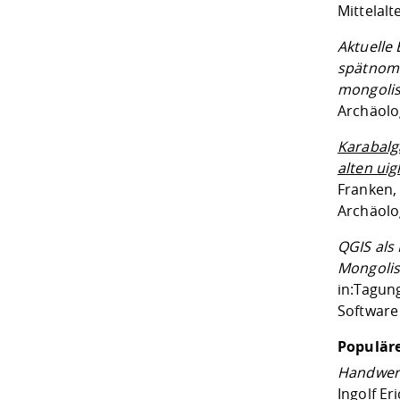
Mittelalt
Aktuelle
spätnoma
mongoli
Archäolo
Karabalg
alten ui
Franken,
Archäolog
QGIS als
Mongolis
in:
Tagung
Software
Populäre
Handwer
Ingolf Er