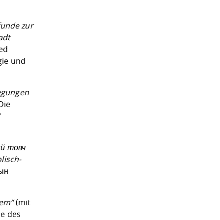
funde zur
adt
red
gie und
legungen
Die
f
нй товч
lisch-
лын
tem“
(mit
ie des