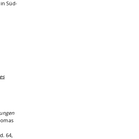
in Süd-
es
gungen
Thomas
d. 64,