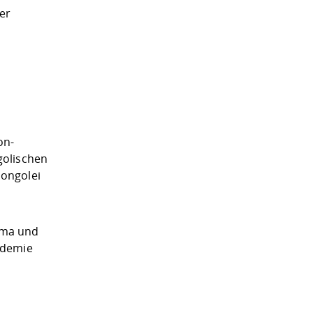
er
on-
golischen
Mongolei
lima und
ademie