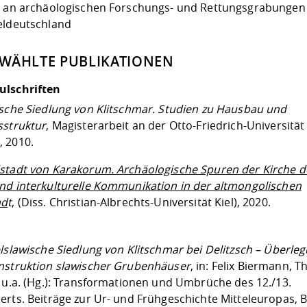
t an archäologischen Forschungs- und Rettungsgrabungen 
eldeutschland
WÄHLTE PUBLIKATIONEN
ulschriften
ische Siedlung von Klitschmar. Studien zu Hausbau und
sstruktur
, Magisterarbeit an der Otto-Friedrich-Universität
 2010.
stadt von Karakorum. Archäologische Spuren der Kirche d
nd interkulturelle Kommunikation in der altmongolischen
ad
t
, (Diss. Christian-Albrechts-Universität Kiel), 2020.
elslawische Siedlung von Klitschmar bei Delitzsch – Überle
nstruktion slawischer Grubenhäuser
, in: Felix Biermann, 
, u.a. (Hg.): Transformationen und Umbrüche des 12./13.
rts. Beiträge zur Ur- und Frühgeschichte Mitteleuropas, B