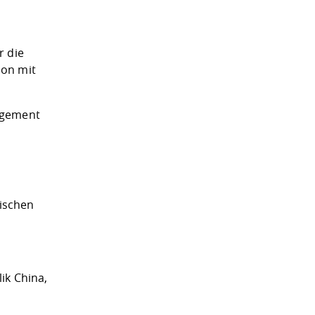
r die
ion mit
agement
ischen
ik China,