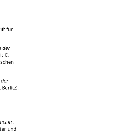
ft für
e der
it C.
tschen
 der
-Berlitz),
nzler,
lter und