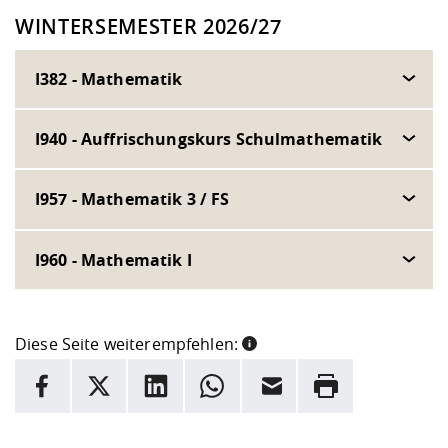
WINTERSEMESTER 2026/27
I382 - Mathematik
I940 - Auffrischungskurs Schulmathematik
I957 - Mathematik 3 / FS
I960 - Mathematik I
Diese Seite weiterempfehlen:
INFORMATION
Facebook
X
LinkedIn
Whatsapp
E-Mail
Drucken
Hier stehen weitere Informationen und ein Link zur
Date