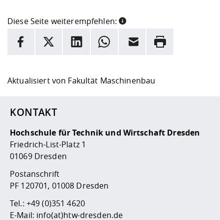
Diese Seite weiterempfehlen:
INFORMATION
Facebook
X
LinkedIn
Whatsapp
E-Mail
Drucken
Hier stehen weitere Informationen und ein Link zur
Date
Aktualisiert von
Fakultät Maschinenbau
KONTAKT
Hochschule für Technik und Wirtschaft Dresden
Friedrich-List-Platz 1
01069 Dresden
Postanschrift
PF 120701, 01008 Dresden
Tel.:
+49 (0)351 4620
E-Mail:
info(at)htw-dresden.de