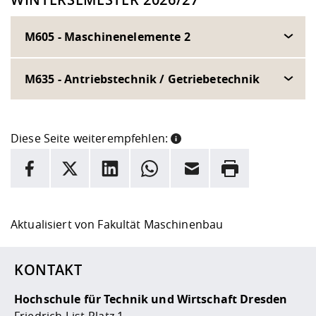
M605 - Maschinenelemente 2
M635 - Antriebstechnik / Getriebetechnik
Diese Seite weiterempfehlen:
INFORMATION
Facebook
X
LinkedIn
Whatsapp
E-Mail
Drucken
Hier stehen weitere Informationen und ein Link zur
Date
Aktualisiert von
Fakultät Maschinenbau
KONTAKT
Hochschule für Technik und Wirtschaft Dresden
Friedrich-List-Platz 1