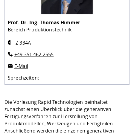
Kompetenz
Career Service
Angebote für
Chancengleichhe
Informatik/Math
Unternehmen
Vorbereitung auf
Studien- und
Studieren in be
Forschungszent
FIS -
Prototyping und
Kontakt & Berat
Gremien und Ver
Studiengangentw
Formulare und 
Prüfungsordnun
Lebenslagen ode
Lehren, Forsche
Forschungsinfor
Prof. Dr.-Ing.
Thomas Himmer
Kontakt und Anfahrt
Hochschulgesund
Landbau/Umwelt
Beschaffungsvor
Weiterbilden im 
Bereich Produktionstechnik
Checkliste zum S
Gründung und St
Studienbegleitu
Beratungsangebo
Wissenschaftlich
Z 334A
Qualitätssicherung
Klimaschutz & Na
Maschinenbau
und Physik
Studentenwerk 
Formulare und 
Kooperationen u
+49 351 462 2555
Förderverein
Wirtschaftswisse
E-Mail
Digitales Lernen 
Angebote der Age
Internationale T
Arbeit
Sprechzeiten:
Qualifizierungsa
Fremdsprachen
Die Vorlesung Rapid Technologien beinhaltet
zunächst einen Überblick über die generativen
Jobs, Praktika, D
Fertigungsverfahren zur Herstellung von
Produktmodellen, Werkzeugen und Fertigteilen.
Anschließend werden die einzelnen generativen