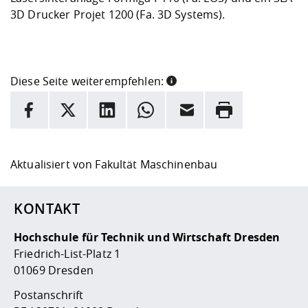
3D Drucker Projet 1200 (Fa. 3D Systems).
Diese Seite weiterempfehlen:
INFORMATION
Facebook
X
LinkedIn
Whatsapp
E-Mail
Drucken
Hier stehen weitere Informationen und ein Link zur
Date
Aktualisiert von
Fakultät Maschinenbau
KONTAKT
Hochschule für Technik und Wirtschaft Dresden
Friedrich-List-Platz 1
01069 Dresden
Postanschrift