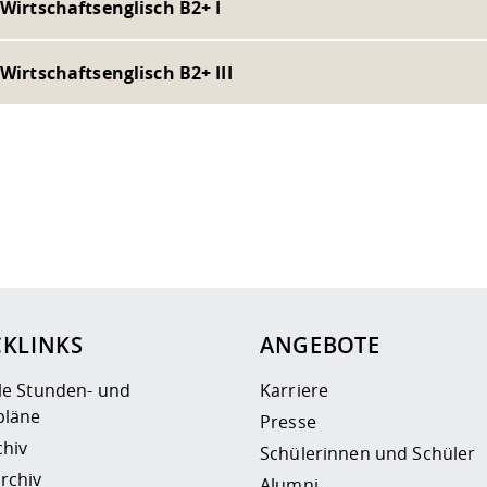
 Wirtschaftsenglisch B2+ I
 Wirtschaftsenglisch B2+ III
ur
Datenschutzseite
.
CKLINKS
ANGEBOTE
le Stunden- und
Karriere
läne
Presse
chiv
Schülerinnen und Schüler
rchiv
Alumni