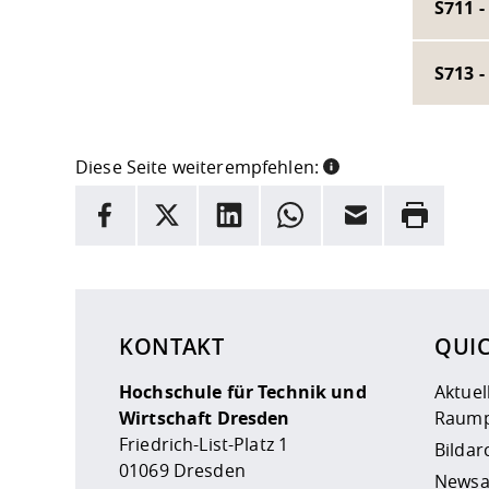
S711 -
S713 -
Diese Seite weiterempfehlen:
INFORMATION
Facebook
X
LinkedIn
Whatsapp
E-Mail
Drucken
Hier stehen weitere Informationen und ein Link z
KONTAKT
QUI
Hochschule für Technik und
Aktuel
Wirtschaft Dresden
Raump
Friedrich-List-Platz 1
Bildar
01069 Dresden
Newsa