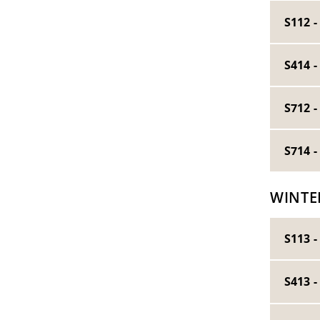
S112 -
S414 -
S712 -
S714 -
WINTE
S113 -
S413 -