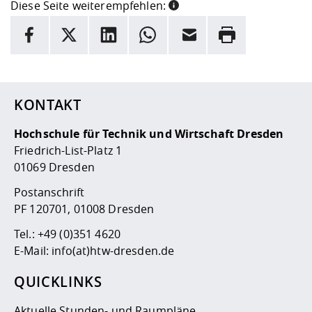
Diese Seite weiterempfehlen:
INFORMATION
Facebook
X
LinkedIn
Whatsapp
E-Mail
Drucken
Hier stehen weitere Informationen und ein Link zur
Date
KONTAKT
Hochschule für Technik und Wirtschaft Dresden
Friedrich-List-Platz 1
01069 Dresden
Postanschrift
PF 120701, 01008 Dresden
Tel.:
+49 (0)351 4620
E-Mail:
info(at)htw-dresden.de
QUICKLINKS
Aktuelle Stunden- und Raumpläne