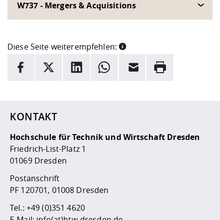
W737 - Mergers & Acquisitions
Diese Seite weiterempfehlen:
INFORMATION
Facebook
X
LinkedIn
Whatsapp
E-Mail
Drucken
Hier stehen weitere Informationen und ein Link zur
Date
KONTAKT
Hochschule für Technik und Wirtschaft Dresden
Friedrich-List-Platz 1
01069 Dresden
Postanschrift
PF 120701, 01008 Dresden
Tel.:
+49 (0)351 4620
E-Mail:
info(at)htw-dresden.de