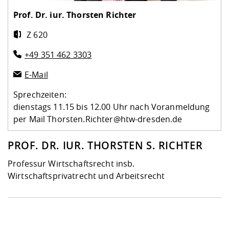
Kompetenz
Career Service
Angebote für
Chancengleichhe
Informatik/Math
Unternehmen
Prof. Dr. iur.
Thorsten Richter
Vorbereitung auf
Studien- und
Studieren in be
Forschungszent
FIS -
Prototyping und
Kontakt & Berat
Gremien und Ver
Studiengangentw
Formulare und 
Z 620
Prüfungsordnun
Lebenslagen ode
Lehren, Forsche
Forschungsinfor
Kontakt und Anfahrt
Hochschulgesund
Landbau/Umwelt
Beschaffungsvor
Weiterbilden im 
+49 351 462 3303
Checkliste zum S
Gründung und St
Studienbegleitu
Beratungsangebo
Wissenschaftlich
Qualitätssicherung
E-Mail
Klimaschutz & Na
Maschinenbau
und Physik
Studentenwerk 
Formulare und 
Kooperationen u
Sprechzeiten:
dienstags 11.15 bis 12.00 Uhr nach Voranmeldung
Förderverein
Wirtschaftswisse
Digitales Lernen 
Angebote der Age
Internationale T
per Mail Thorsten.Richter@htw-dresden.de
Arbeit
PROF. DR. IUR. THORSTEN S. RICHTER
Qualifizierungsa
Fremdsprachen
Professur Wirtschaftsrecht insb.
Wirtschaftsprivatrecht und Arbeitsrecht
Jobs, Praktika, D