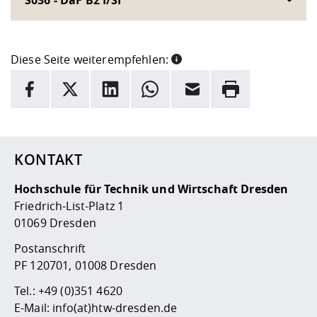
Diese Seite weiterempfehlen:
INFORMATION
Facebook
X
LinkedIn
Whatsapp
E-Mail
Drucken
Hier stehen weitere Informationen und ein Link zur
Date
KONTAKT
Hochschule für Technik und Wirtschaft Dresden
Friedrich-List-Platz 1
01069 Dresden
Postanschrift
PF 120701, 01008 Dresden
Tel.:
+49 (0)351 4620
E-Mail:
info(at)htw-dresden.de