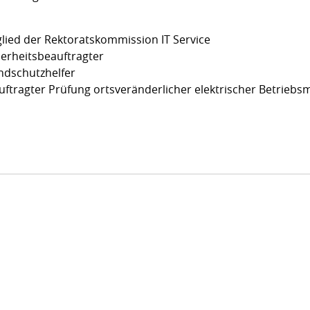
glied der Rektoratskommission IT Service
herheitsbeauftragter
ndschutzhelfer
uftragter Prüfung ortsveränderlicher elektrischer Betriebsm