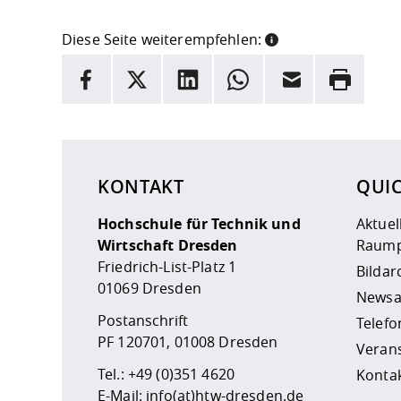
Diese Seite weiterempfehlen:
INFORMATION
Facebook
X
LinkedIn
Whatsapp
E-Mail
Drucken
Hier stehen weitere Informationen und ein Link z
KONTAKT
QUI
Hochschule für Technik und
Aktuel
Wirtschaft Dresden
Raump
Friedrich-List-Platz 1
Bildar
01069 Dresden
Newsa
Postanschrift
Telefo
PF 120701, 01008 Dresden
Veran
Tel.:
+49 (0)351 4620
Kontak
E-Mail:
info(at)htw-dresden.de