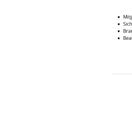
Mit
Sic
Bra
Bea