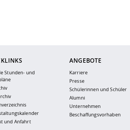
ur
Datenschutzseite
.
CKLINKS
ANGEBOTE
le Stunden- und
Karriere
läne
Presse
chiv
Schülerinnen und Schüler
rchiv
Alumni
nverzeichnis
Unternehmen
staltungskalender
Beschaffungsvorhaben
t und Anfahrt