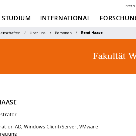
Intern
STUDIUM
INTERNATIONAL
FORSCHUNG
René Haase
senschaften
Über uns
Personen
Fakultät W
HAASE
istrator
ration AD, Windows Client/Server, VMware
treuung