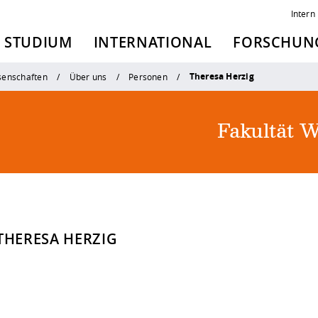
Intern
STUDIUM
INTERNATIONAL
FORSCHUNG
Theresa Herzig
senschaften
Über uns
Personen
Fakultät W
 THERESA HERZIG