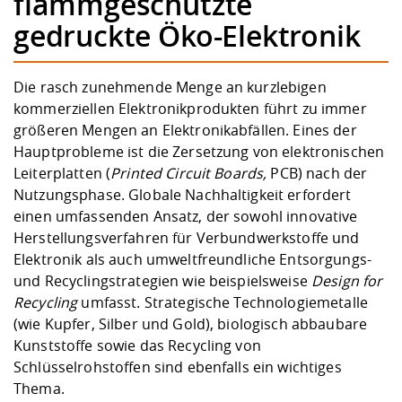
flammgeschützte
Kompetenz
Career Service
Angebote für
Chancengleichhe
Informatik/Math
Unternehmen
gedruckte Öko-Elektronik
Vorbereitung auf
Studien- und
Studieren in be
Forschungszent
FIS -
Prototyping und
Kontakt & Berat
Gremien und Ver
Studiengangentw
Formulare und 
Prüfungsordnun
Lebenslagen ode
Lehren, Forsche
Forschungsinfor
Kontakt und Anfahrt
Hochschulgesund
Landbau/Umwelt
Beschaffungsvor
Weiterbilden im 
Die rasch zunehmende Menge an kurzlebigen
Checkliste zum S
Gründung und St
kommerziellen Elektronikprodukten führt zu immer
Studienbegleitu
Beratungsangebo
Wissenschaftlich
Qualitätssicherung
größeren Mengen an Elektronikabfällen. Eines der
Klimaschutz & Na
Maschinenbau
und Physik
Studentenwerk 
Formulare und 
Hauptprobleme ist die Zersetzung von elektronischen
Kooperationen u
Leiterplatten (
Printed Circuit Boards,
PCB) nach der
Förderverein
Wirtschaftswisse
Nutzungsphase. Globale Nachhaltigkeit erfordert
Digitales Lernen 
Angebote der Age
Internationale T
einen umfassenden Ansatz, der sowohl innovative
Arbeit
Herstellungsverfahren für Verbundwerkstoffe und
Qualifizierungsa
Elektronik als auch umweltfreundliche Entsorgungs-
Fremdsprachen
und Recyclingstrategien wie beispielsweise
Design for
Recycling
umfasst. Strategische Technologiemetalle
(wie Kupfer, Silber und Gold), biologisch abbaubare
Jobs, Praktika, D
Kunststoffe sowie das Recycling von
Schlüsselrohstoffen sind ebenfalls ein wichtiges
Thema.