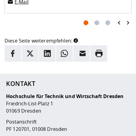
E-Mail
prev
next
Diese Seite weiterempfehlen:
INFORMATION
Facebook
X
LinkedIn
Whatsapp
E-Mail
Drucken
Hier stehen weitere Informationen und ein Link zur
Date
KONTAKT
Hochschule für Technik und Wirtschaft Dresden
Friedrich-List-Platz 1
01069 Dresden
Postanschrift
PF 120701, 01008 Dresden