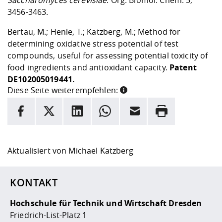
3456-3463.
Bertau, M.; Henle, T.; Katzberg, M.; Method for
determining oxidative stress potential of test
compounds, useful for assessing potential toxicity of
food ingredients and antioxidant capacity.
Patent
DE102005019441.
Diese Seite weiterempfehlen:
INFORMATION
Facebook
X
LinkedIn
Whatsapp
E-Mail
Drucken
Hier stehen weitere Informationen und ein Link zur
Date
Aktualisiert von
Michael Katzberg
KONTAKT
Hochschule für Technik und Wirtschaft Dresden
Friedrich-List-Platz 1