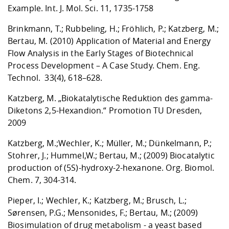
Example. Int
. J. Mol. Sci. 11, 1735-1758
Brinkmann, T.; Rubbeling, H.; Fröhlich, P.; Katzberg, M.;
Bertau, M. (2010) Application of Material and Energy
Flow Analysis in the Early Stages of Biotechnical
Process Development – A Case Study.
Chem. Eng.
Technol. 33(4), 618–628.
Katzberg, M. „Biokatalytische Reduktion des gamma-
Diketons 2,5-Hexandion.“ Promotion TU Dresden,
2009
Katzberg, M.;Wechler, K.; Müller, M.; Dünkelmann, P.;
Stohrer, J.; Hummel,W.; Bertau, M.; (2009) Biocatalytic
production of (5S)-hydroxy-2-hexanone.
Org. Biomol.
Chem. 7, 304-314.
Pieper, I.; Wechler, K.; Katzberg, M.; Brusch, L.;
Sørensen, P.G.; Mensonides, F.; Bertau, M.; (2009)
Biosimulation of drug metabolism - a yeast based