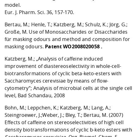
model.
Eur
. J. Pharm. Sci. 36, 157-170.
Bertau, M.; Henle, T.; Katzberg, M.; Schulz, K.; Jörg, G.;
Große, M. Use of Monosaccharides or Disaccharides
für masking odours and method and composition for
masking odours.
Patent WO2008020058 .
Katzberg, M.; „Analysis of caffeine induced
improvement of diastereoselectivity in whole-cell-
biotransformations of cyclic beta-keto-esters with
Saccharomyces cerevisiae by means of flow-
cytometry”; Analysis of microbial cells at the single cell
level, Bad Schandau, 2008
Bohn, M.; Leppchen, K.; Katzberg, M.; Lang, A.;
Steingroewer, J.;Weber, J.; Bley, T.; Bertau, M. (2007)
Effects of caffeine on stereoselectivities of high cell
density biotransformations of cyclic b-keto esters with
Saccharomyces cerevisiae
.
Org. Biomol. Chem. 5,