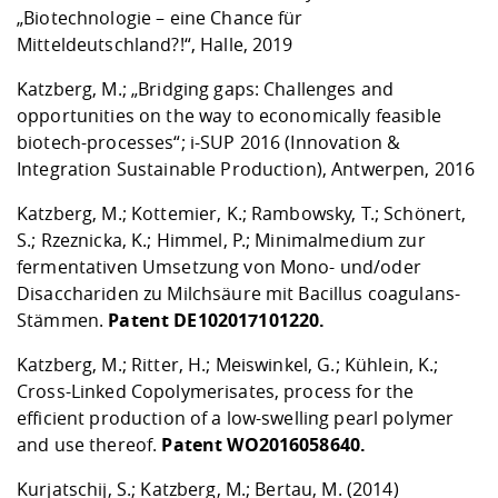
„Biotechnologie – eine Chance für
Mitteldeutschland?!“, Halle, 2019
Katzberg, M.; „Bridging gaps: Challenges and
opportunities on the way to economically feasible
biotech-processes“; i-SUP 2016 (Innovation &
Integration Sustainable Production), Antwerpen, 2016
Katzberg, M.; Kottemier, K.; Rambowsky, T.; Schönert,
S.; Rzeznicka, K.; Himmel, P.; Minimalmedium zur
fermentativen Umsetzung von Mono- und/oder
Disacchariden zu Milchsäure mit Bacillus coagulans-
Stämmen.
Patent DE102017101220.
Katzberg, M.; Ritter, H.; Meiswinkel, G.; Kühlein, K.;
Cross-Linked Copolymerisates, process for the
efficient production of a low-swelling pearl polymer
and use thereof.
Patent WO2016058640.
Kurjatschij, S.; Katzberg, M.; Bertau, M. (2014)