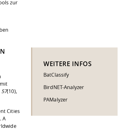
ols zur
n
aben
EN
WEITERE INFOS
BatClassify
m
 mit
BirdNET-Analyzer
,
57
(10),
PAMalyzer
ent Cities
. A
rldwide