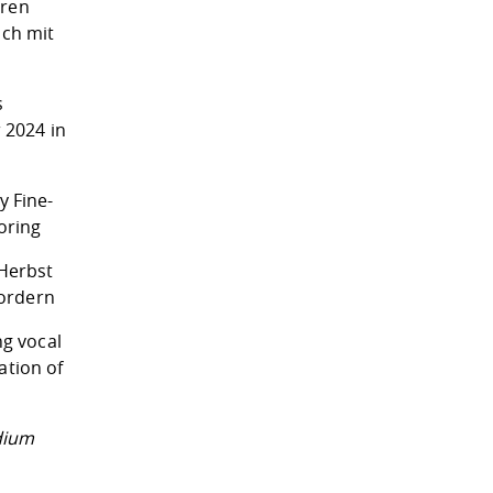
eren
ich mit
s
 2024 in
y Fine-
oring
 Herbst
kordern
ng vocal
ation of
dium