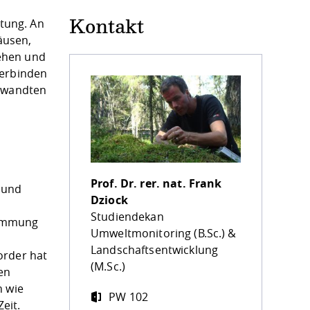
tung. An
Kontakt
äusen,
ehen und
verbinden
gewandten
s
Prof. Dr. rer. nat.
Frank
 und
Dziock
Studiendekan
stimmung
Umweltmonitoring (B.Sc.) &
Landschaftsentwicklung
order hat
(M.Sc.)
en
n wie
PW 102
eit.