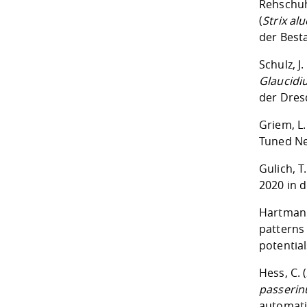
Rehschuh
(
Strix al
der Best
Schulz, J
Glaucidi
der Dres
Griem, L.
Tuned Ne
Gulich, T
2020 in 
Hartmann,
patterns 
potentia
Hess, C. 
passeri
automati