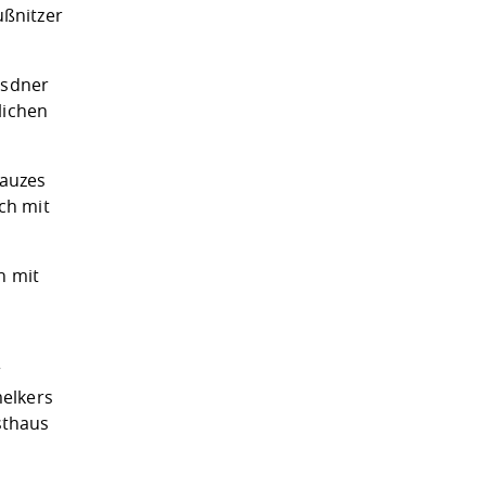
ußnitzer
esdner
lichen
kauzes
ch mit
n mit
r
melkers
sthaus