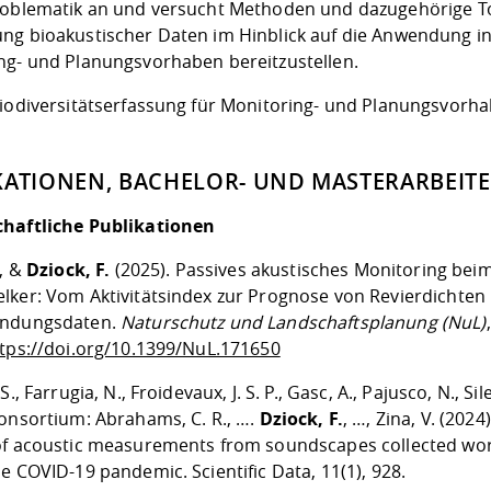
roblematik an und versucht Methoden und dazugehörige To
ng bioakustischer Daten im Hinblick auf die Anwendung i
ng- und Planungsvorhaben bereitzustellen.
Biodiversitätserfassung für Monitoring- und Planungsvorh
KATIONEN, BACHELOR- UND MASTERARBEIT
haftliche Publikationen
., &
Dziock, F.
(2025). Passives akustisches Monitoring bei
lker: Vom Aktivitätsindex zur Prognose von Revierdichten
undungsdaten.
Naturschutz und Landschaftsplanung (NuL)
tps://doi.org/10.1399/NuL.171650
S., Farrugia, N., Froidevaux, J. S. P., Gasc, A., Pajusco, N., Sil
consortium: Abrahams, C. R., ….
Dziock, F.
, …, Zina, V. (2024)
of acoustic measurements from soundscapes collected wo
e COVID-19 pandemic. Scientific Data, 11(1), 928.