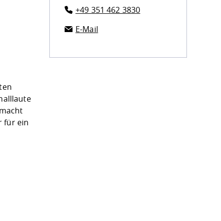
+49 351 462 3830
E-Mail
nten
halllaute
emacht
 für ein