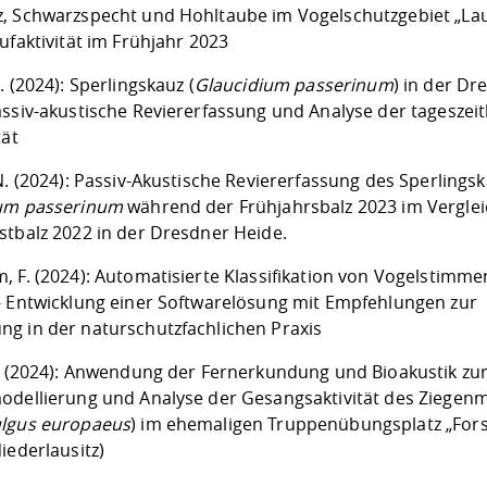
, Schwarzspecht und Hohltaube im Vogelschutzgebiet „La
ufaktivität im Frühjahr 2023
. (2024): Sperlingskauz (
Glaucidium passerinum
) in der Dr
assiv-akustische Reviererfassung und Analyse der tageszeit
tät
N. (2024): Passiv-Akustische Reviererfassung des Sperlings
um passerinum
während der Frühjahrsbalz 2023 im Verglei
stbalz 2022 in der Dresdner Heide.
, F. (2024): Automatisierte Klassifikation von Vogelstimme
- Entwicklung einer Softwarelösung mit Empfehlungen zur
g in der naturschutzfachlichen Praxis
P. (2024): Anwendung der Fernerkundung und Bioakustik zu
odellierung und Analyse der Gesangsaktivität des Ziegen
lgus europaeus
) im ehemaligen Truppenübungsplatz „For
iederlausitz)