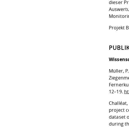
dieser P
Auswertu
Monitori
Projekt 
PUBLI
Wissensc
Müller, P
Ziegenme
Fernerk
12–19.
ht
Challéat, 
project 
dataset 
during th