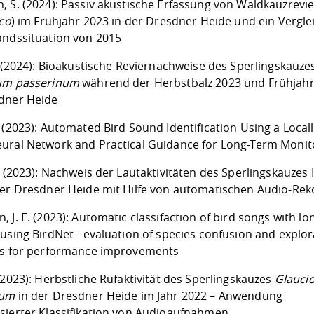
, S. (2024): Passiv akustische Erfassung von Waldkauzrevi
uco
) im Frühjahr 2023 in der Dresdner Heide und ein Vergle
andssituation von 2015
. (2024): Bioakustische Reviernachweise des Sperlingskauze
um passerinum
während der Herbstbalz 2023 und Frühjahr
dner Heide
 (2023): Automated Bird Sound Identification Using a Locall
ural Network and Practical Guidance for Long-Term Monit
. (2023): Nachweis der Lautaktivitäten des Sperlingskauzes
der Dresdner Heide mit Hilfe von automatischen Audio-Re
 J. E. (2023): Automatic classifaction of bird songs with lo
using BirdNet - evaluation of species confusion and explor
ls for performance improvements
(2023): Herbstliche Rufaktivität des Sperlingskauzes
Glauci
num
in der Dresdner Heide im Jahr 2022 – Anwendung
sierter Klassifikation von Audioaufnahmen