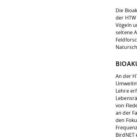
Die Bioa
der HTW 
Vögeln u
seltene 
Feldfors
Natursch
BIOAK
An der HT
Umweltmo
Lehre er
Lebensrä
von Fled
an der F
den Foku
Frequenz
BirdNET 