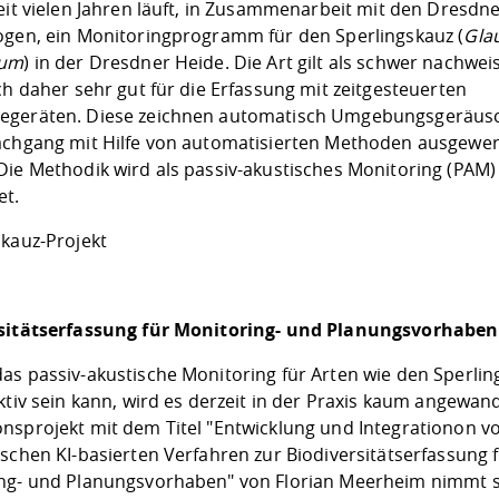
eit vielen Jahren läuft, in Zusammenarbeit mit den Dresdn
ogen, ein Monitoringprogramm für den Sperlingskauz (
Gla
num
) in der Dresdner Heide. Die Art gilt als schwer nachwe
ch daher sehr gut für die Erfassung mit zeitgesteuerten
geräten. Diese zeichnen automatisch Umgebungsgeräusc
achgang mit Hilfe von automatisierten Methoden ausgewer
Die Methodik wird als passiv-akustisches Monitoring (PAM)
et.
skauz-Projekt
sitätserfassung für Monitoring- und Planungsvorhaben
as passiv-akustische Monitoring für Arten wie den Sperlin
ktiv sein kann, wird es derzeit in der Praxis kaum angewan
nsprojekt mit dem Titel "Entwicklung und Integrationon v
schen KI-basierten Verfahren zur Biodiversitätserfassung 
ng- und Planungsvorhaben" von Florian Meerheim nimmt s