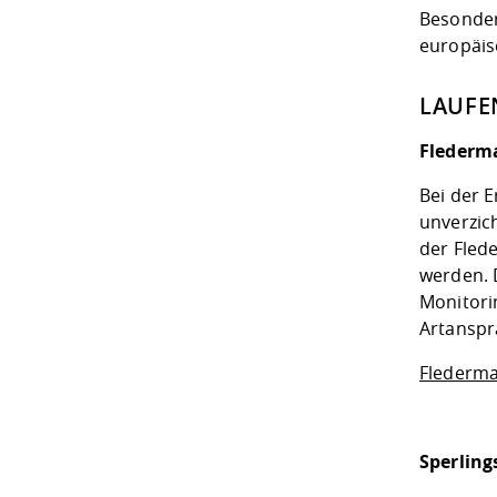
Besonders
europäis
LAUFE
Flederm
Bei der E
unverzich
der Fled
werden. 
Monitori
Artansp
Flederma
Sperling