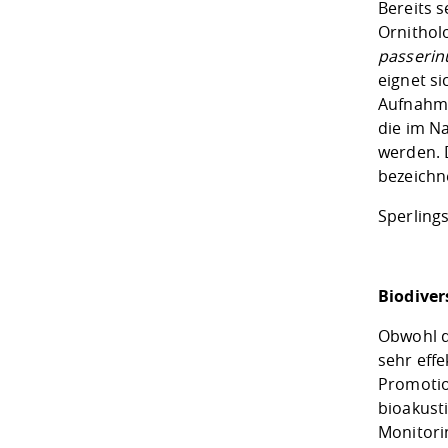
Bereits s
Ornithol
passeri
eignet si
Aufnahme
die im N
werden. 
bezeichn
Sperling
Biodiver
Obwohl d
sehr effe
Promotio
bioakusti
Monitori