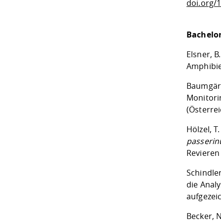
doi.org/
Bachelor
Elsner, B
Amphibi
Baumgärtn
Monitori
(Österre
Hölzel, T
passeri
Revieren
Schindler
die Anal
aufgeze
Becker, 