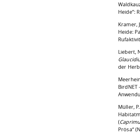
Waldkauz
Heide“: R
Kramer, J
Heide: P
Rufaktivi
Liebert, 
Glaucidi
der Herb
Meerheim
BirdNET 
Anwendun
Müller, 
Habitatm
(
Caprimu
Prösa“ (N