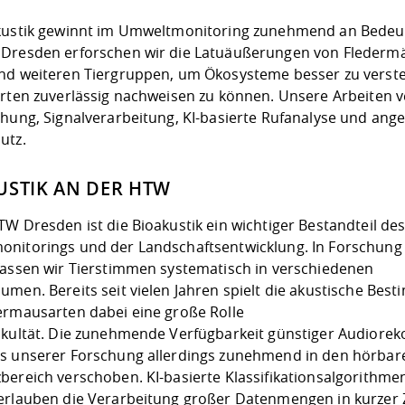
kustik gewinnt im Umweltmonitoring zunehmend an Bedeu
Dresden erforschen wir die Latuäußerungen von Flederm
nd weiteren Tiergruppen, um Ökosysteme besser zu verst
Arten zuverlässig nachweisen zu können. Unsere Arbeiten 
chung, Signalverarbeitung, KI-basierte Rufanalyse und an
utz.
USTIK AN DER HTW
W Dresden ist die Bioakustik ein wichtiger Bestandteil de
nitorings und der Landschaftsentwicklung. In Forschung
fassen wir Tierstimmen systematisch in verschiedenen
umen. Bereits seit vielen Jahren spielt die akustische Be
ermausarten dabei eine große Rolle
akultät. Die zunehmende Verfügbarkeit günstiger Audiorek
s unserer Forschung allerdings zunehmend in den hörbar
bereich verschoben. KI-basierte Klassifikationsalgorithme
erlauben die Verarbeitung großer Datenmengen in kurzer Z