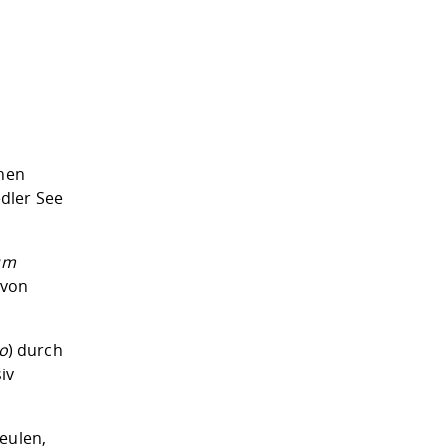
chen
dler See
um
 von
co
) durch
iv
eulen,