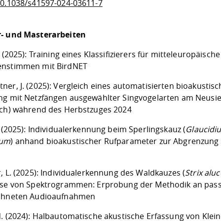
10.1038/s41597-024-03611-7
- und Masterarbeiten
. (2025): Training eines Klassifizierers für mitteleuropäische
enstimmen mit BirdNET
er, J. (2025): Vergleich eines automatisierten bioakustis
ng mit Netzfängen ausgewählter Singvogelarten am Neusie
ich) während des Herbstzuges 2024
. (2025): Individualerkennung beim Sperlingskauz (
Glaucidi
num
) anhand bioakustischer Rufparameter zur Abgrenzung
, L. (2025): Individualerkennung des Waldkauzes (
Strix alu
yse von Spektrogrammen: Erprobung der Methodik an pass
ichneten Audioaufnahmen
N. (2024): Halbautomatische akustische Erfassung von Klein