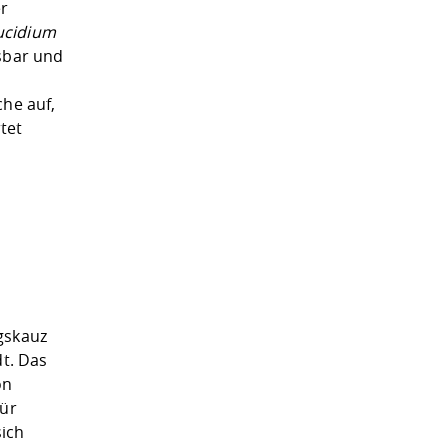
er
ucidium
isbar und
he auf,
tet
gskauz
dt. Das
on
für
ich