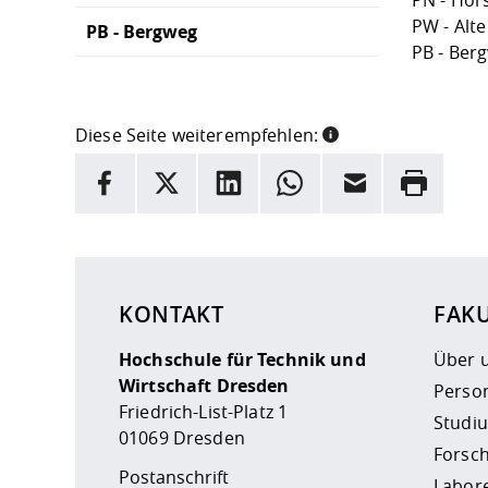
PN - Hör
PW - Alt
PB - Bergweg
PB - Ber
Diese Seite weiterempfehlen:
INFORMATION
Facebook
X
LinkedIn
Whatsapp
E-Mail
Drucken
Hier stehen weitere Informationen und ein Link z
KONTAKT
FAKU
Hochschule für Technik und
Über 
Wirtschaft Dresden
Perso
Friedrich-List-Platz 1
Studi
01069 Dresden
Forsc
Postanschrift
Labor