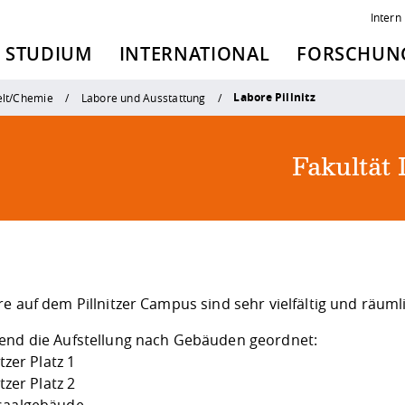
Intern
STUDIUM
INTERNATIONAL
FORSCHUNG
Labore Pillnitz
lt/Chemie
Labore und Ausstattung
Fakultät
e auf dem Pillnitzer Campus sind sehr vielfältig und räuml
end die Aufstellung nach Gebäuden geordnet:
itzer Platz 1
itzer Platz 2