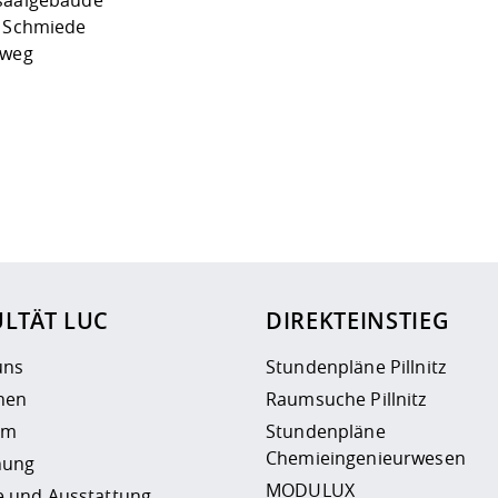
saalgebäude
e Schmiede
gweg
ur
Datenschutzseite
.
LTÄT LUC
DIREKTEINSTIEG
uns
Stundenpläne Pillnitz
nen
Raumsuche Pillnitz
um
Stundenpläne
Chemieingenieurwesen
hung
MODULUX
e und Ausstattung