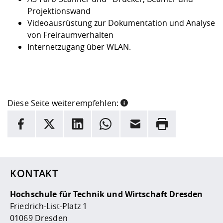
Projektionswand
Videoausrüstung zur Dokumentation und Analyse
von Freiraumverhalten
Internetzugang über WLAN.
Diese Seite weiterempfehlen:
INFORMATION
Facebook
X
LinkedIn
Whatsapp
E-Mail
Drucken
Hier stehen weitere Informationen und ein Link zur
Date
KONTAKT
Hochschule für Technik und Wirtschaft Dresden
Friedrich-List-Platz 1
01069 Dresden