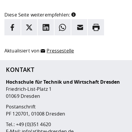
Diese Seite weiterempfehlen:
INFORMATION
Facebook
X
LinkedIn
Whatsapp
E-Mail
Drucken
Hier stehen weitere Informationen und ein Link zur
Date
Aktualisiert von
Pressestelle
KONTAKT
Hochschule für Technik und Wirtschaft Dresden
Friedrich-List-Platz 1
01069 Dresden
Postanschrift
PF 120701, 01008 Dresden
Tel.:
+49 (0)351 4620
E-Mail:
info(at)htw-dresden.de