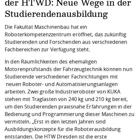
Kompetenz
der HTWD: Neue Wege in der
Career Service
Angebote für
Chancengleichhe
Informatik/Math
Unternehmen
Vorbereitung auf
Studien- und
Studieren in be
Forschungszent
FIS -
Prototyping und
Kontakt & Berat
Gremien und Ver
Studiengangentw
Studierendenausbildung
Formulare und 
Prüfungsordnun
Lebenslagen ode
Lehren, Forsche
Forschungsinfor
Kontakt und Anfahrt
Hochschulgesund
Landbau/Umwelt
Beschaffungsvor
Die Fakultät Maschinenbau hat ein
Weiterbilden im 
Checkliste zum S
Gründung und St
Roboterkompetenzzentrum eröffnet, das zukünftig
Studienbegleitu
Beratungsangebo
Wissenschaftlich
Studierenden und Forschenden aus verschiedenen
Qualitätssicherung
Klimaschutz & Na
Maschinenbau
und Physik
Studentenwerk 
Formulare und 
Fachbereichen zur Verfügung steht.
Kooperationen u
In den Räumlichkeiten des ehemaligen
Förderverein
Wirtschaftswisse
Motorenprüfstands der Fahrzeugtechnik können nun
Digitales Lernen 
Angebote der Age
Internationale T
Studierende verschiedener Fachrichtungen mit
Arbeit
neuen Roboter- und Automatisierungsanlagen
Qualifizierungsa
arbeiten. Zwei große Industrieroboter von KUKA
Fremdsprachen
stehen mit Traglasten von 240 kg und 210 kg bereit,
um den Studierenden praxisnahe Erfahrungen in der
Bedienung und Programmierung dieser Maschinen zu
Jobs, Praktika, D
vermitteln. „Erst in den letzten Jahren sind
Ausbildungskonzepte für die Roboterausbildung
entstanden. Die HTW Dresden ist die erste