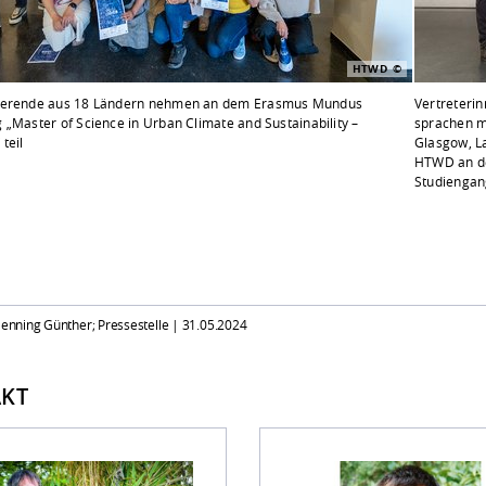
HTWD
ierende aus 18 Ländern nehmen an dem Erasmus Mundus
Vertreterin
 „Master of Science in Urban Climate and Sustainability –
sprachen m
teil
Glasgow, La
HTWD an de
Studiengang
 Henning Günther; Pressestelle |
31.05.2024
KT