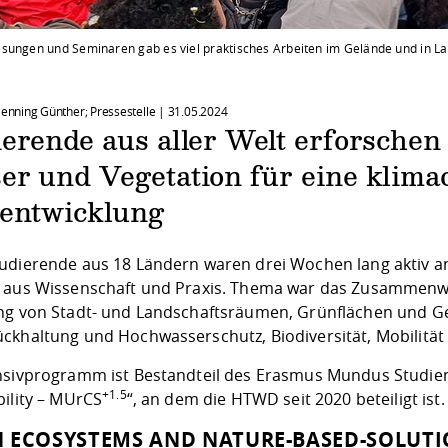
sungen und Seminaren gab es viel praktisches Arbeiten im Gelände und in L
 Henning Günther; Pressestelle |
31.05.2024
ierende aus aller Welt erforsche
r und Vegetation für eine klimao
tentwicklung
udierende aus 18 Ländern waren drei Wochen lang aktiv 
 aus Wissenschaft und Praxis. Thema war das Zusammenwi
ng von Stadt- und Landschaftsräumen, Grünflächen und Ge
ckhaltung und Hochwasserschutz, Biodiversität, Mobilität
nsivprogramm ist Bestandteil des Erasmus Mundus Studien
+1.5
bility – MUrCS
“, an dem die HTWD seit 2020 beteiligt ist
 ECOSYSTEMS AND NATURE-BASED-SOLUT