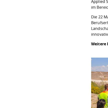
Applied 
im Berei
Die 22 M
Berufser
Landscha
innovati
Weitere 