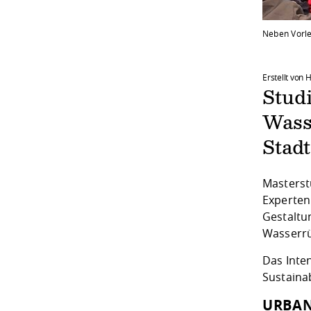
Neben Vorle
Erstellt von
Stud
Wasse
Stad
Masterst
Experten
Gestaltu
Wasserrü
Das Inte
Sustaina
URBAN