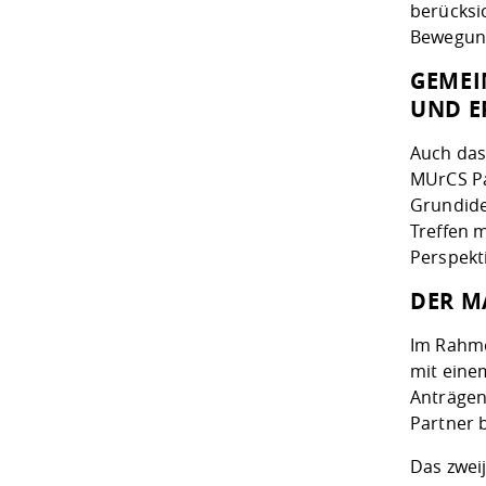
berücksi
Bewegung
GEMEI
UND E
Auch das
MUrCS Pa
Grundide
Treffen 
Perspekt
DER M
Im Rahme
mit eine
Anträgen
Partner 
Das zwei