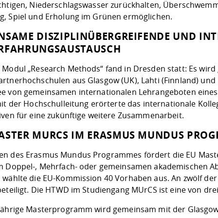
chtigen, Niederschlagswasser zurückhalten, Überschwemm
, Spiel und Erholung im Grünen ermöglichen.
NSAME DISZIPLINÜBERGREIFENDE UND INT
RFAHRUNGSAUSTAUSCH
 Modul „Research Methods“ fand in Dresden statt: Es wir
rtnerhochschulen aus Glasgow (UK), Lahti (Finnland) und 
e von gemeinsamen internationalen Lehrangeboten eines „
mit der Hochschulleitung erörterte das internationale Kol
iven für eine zukünftige weitere Zusammenarbeit.
ASTER MURCS IM ERASMUS MUNDUS PROG
n des Erasmus Mundus Programmes fördert die EU Master
m Doppel-, Mehrfach- oder gemeinsamen akademischen Absc
 wählte die EU-Kommission 40 Vorhaben aus. An zwölf de
beteiligt. Die HTWD im Studiengang MUrCS ist eine von dr
jährige Masterprogramm wird gemeinsam mit der Glasgow C