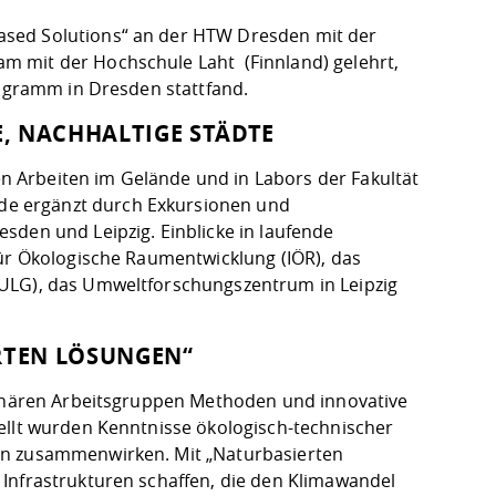
ased Solutions“ an der HTW Dresden mit der
m mit der Hochschule Laht (Finnland) gelehrt,
rogramm in Dresden stattfand.
E, NACHHALTIGE STÄDTE
 Arbeiten im Gelände und in Labors der Fakultät
e ergänzt durch Exkursionen und
sden und Leipzig. Einblicke in laufende
für Ökologische Raumentwicklung (IÖR), das
fULG), das Umweltforschungszentrum in Leipzig
RTEN LÖSUNGEN“
plinären Arbeitsgruppen Methoden und innovative
ellt wurden Kenntnisse ökologisch-technischer
on zusammenwirken. Mit „Naturbasierten
Infrastrukturen schaffen, die den Klimawandel