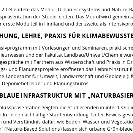
i 2024 endete das Modul „Urban Ecosystems and Nature-B
spräsentation der Studierenden. Das Modul wird gemeinsa
r erste Modulteil in Finnland und der zweite als Intensivp
HUNG, LEHRE, PRAXIS FÜR KLIMABEWUSST
nsivprogramm mit Vorlesungen und Seminaren, praktischen
ieurwesen und der Fakultät Landbau/Umwelt/Chemie wurd
gespräche mit Partnern aus Wissenschaft und Praxis in Dre
gs- und Planungsprojekte eröffneten das Leibniz-Institut 
he Landesamt für Umwelt, Landwirtschaft und Geologie (L
in Deponiebetreiber und Planungsbüros.
BLAUE INFRASTRUKTUR MIT „NATURBASIE
hlusspräsentation zeigten die Studierenden in interdiszi
 für eine nachhaltige Stadtentwicklung. Unter Beweis gest
n und Verständnis dafür, wie Boden, Wasser und Vegetati
“ (Nature-Based Solutions) lassen sich urbane Grün-blaue 