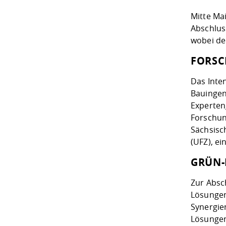
Mitte Ma
Abschlus
wobei de
FORSC
Das Inte
Bauingen
Experten
Forschun
Sächsisc
(UFZ), e
GRÜN-
Zur Absc
Lösungen
Synergie
Lösungen