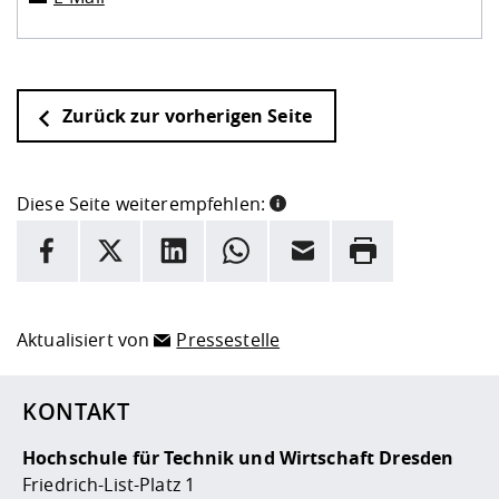
Zurück zur vorherigen Seite
Diese Seite weiterempfehlen:
INFORMATION
Facebook
X
LinkedIn
Whatsapp
E-Mail
Drucken
Hier stehen weitere Informationen und ein Link zur
Date
Aktualisiert von
Pressestelle
KONTAKT
Hochschule für Technik und Wirtschaft Dresden
Friedrich-List-Platz 1