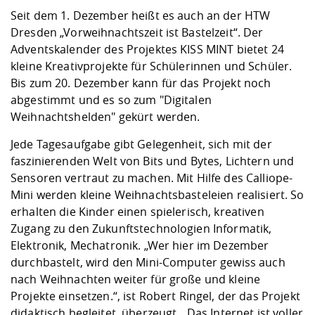
Kompetenz
Career Service
Angebote für
Chancengleichhe
Informatik/Math
Unternehmen
Seit dem 1. Dezember heißt es auch an der HTW
Vorbereitung auf
Studien- und
Studieren in be
Forschungszent
FIS -
Prototyping und
Kontakt & Berat
Gremien und Ver
Studiengangentw
Dresden „Vorweihnachtszeit ist Bastelzeit“. Der
Formulare und 
Prüfungsordnun
Lebenslagen ode
Lehren, Forsche
Forschungsinfor
Adventskalender des Projektes KISS MINT bietet 24
Kontakt und Anfahrt
Hochschulgesund
Landbau/Umwelt
Beschaffungsvor
Weiterbilden im 
kleine Kreativprojekte für Schülerinnen und Schüler.
Checkliste zum S
Gründung und St
Bis zum 20. Dezember kann für das Projekt noch
Studienbegleitu
Beratungsangebo
Wissenschaftlich
abgestimmt und es so zum "Digitalen
Qualitätssicherung
Klimaschutz & Na
Maschinenbau
und Physik
Studentenwerk 
Formulare und 
Weihnachtshelden" gekürt werden.
Kooperationen u
Jede Tagesaufgabe gibt Gelegenheit, sich mit der
Förderverein
Wirtschaftswisse
Digitales Lernen 
Angebote der Age
Internationale T
faszinierenden Welt von Bits und Bytes, Lichtern und
Arbeit
Sensoren vertraut zu machen. Mit Hilfe des Calliope-
Mini werden kleine Weihnachtsbasteleien realisiert. So
Qualifizierungsa
erhalten die Kinder einen spielerisch, kreativen
Fremdsprachen
Zugang zu den Zukunftstechnologien Informatik,
Elektronik, Mechatronik. „Wer hier im Dezember
durchbastelt, wird den Mini-Computer gewiss auch
Jobs, Praktika, D
nach Weihnachten weiter für große und kleine
Projekte einsetzen.“, ist Robert Ringel, der das Projekt
didaktisch begleitet, überzeugt. „Das Internet ist voller