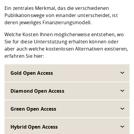
Kompetenz
Career Service
Angebote für
Chancengleichhe
Informatik/Math
Unternehmen
Ein zentrales Merkmal, das die verschiedenen
Vorbereitung auf
Studien- und
Studieren in be
Forschungszent
FIS -
Prototyping und
Kontakt & Berat
Gremien und Ver
Studiengangentw
Formulare und 
Publikationswege von einander unterscheidet, ist
Prüfungsordnun
Lebenslagen ode
Lehren, Forsche
Forschungsinfor
deren jeweiliges Finanzierungsmodell.
Kontakt und Anfahrt
Hochschulgesund
Landbau/Umwelt
Beschaffungsvor
Weiterbilden im 
Checkliste zum S
Gründung und St
Welche Kosten Ihnen möglicherweise entstehen, wo
Studienbegleitu
Beratungsangebo
Wissenschaftlich
Sie für diese Unterstützung erhalten können oder
Qualitätssicherung
Klimaschutz & Na
Maschinenbau
und Physik
Studentenwerk 
Formulare und 
aber auch welche kostenlosen Alternativen existieren,
Kooperationen u
erfahren Sie hier:
Förderverein
Wirtschaftswisse
Digitales Lernen 
Angebote der Age
Internationale T
Gold Open Access
Arbeit
Qualifizierungsa
Diamond Open Access
Fremdsprachen
Green Open Access
Jobs, Praktika, D
Hybrid Open Access