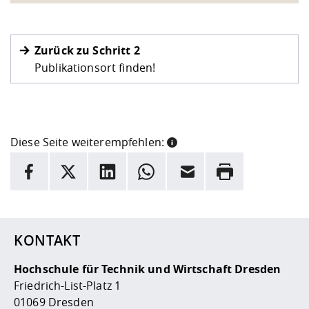
Zurück zu Schritt 2
Publikationsort finden!
Diese Seite weiterempfehlen:
INFORMATION
Facebook
X
LinkedIn
Whatsapp
E-Mail
Drucken
Hier stehen weitere Informationen und ein Link zur
Date
KONTAKT
Hochschule für Technik und Wirtschaft Dresden
Friedrich-List-Platz 1
01069 Dresden