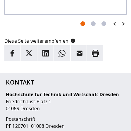
prev
next
Diese Seite weiterempfehlen:
INFORMATION
Facebook
X
LinkedIn
Whatsapp
E-Mail
Drucken
Hier stehen weitere Informationen und ein Link zur
Date
KONTAKT
Hochschule für Technik und Wirtschaft Dresden
Friedrich-List-Platz 1
01069 Dresden
Postanschrift
PF 120701, 01008 Dresden