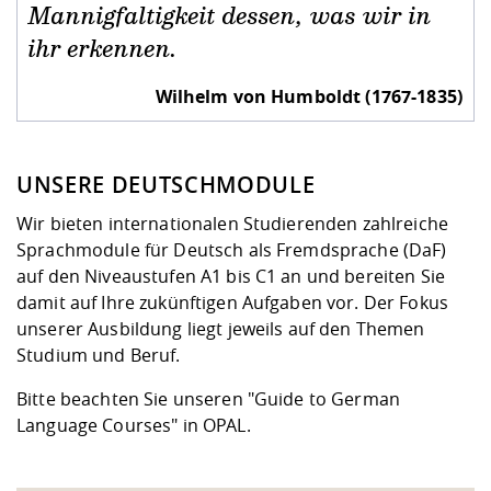
Kompetenz
Career Service
Angebote für
Mannigfaltigkeit dessen, was wir in
Chancengleichhe
Informatik/Math
Unternehmen
Vorbereitung auf
Studien- und
Studieren in be
Forschungszent
FIS -
Prototyping und
Kontakt & Berat
Gremien und Ver
Studiengangentw
ihr erkennen.
Formulare und 
Prüfungsordnun
Lebenslagen ode
Lehren, Forsche
Forschungsinfor
Kontakt und Anfahrt
Hochschulgesund
Landbau/Umwelt
Beschaffungsvor
Wilhelm von Humboldt (1767-1835)
Weiterbilden im 
Checkliste zum S
Gründung und St
Studienbegleitu
Beratungsangebo
Wissenschaftlich
Qualitätssicherung
Klimaschutz & Na
Maschinenbau
und Physik
Studentenwerk 
Formulare und 
UNSERE DEUTSCHMODULE
Kooperationen u
Wir bieten internationalen Studierenden zahlreiche
Förderverein
Wirtschaftswisse
Digitales Lernen 
Angebote der Age
Internationale T
Sprachmodule für Deutsch als Fremdsprache (DaF)
Arbeit
auf den
Niveaustufen A1 bis C1
an und bereiten Sie
damit auf Ihre zukünftigen Aufgaben vor. Der Fokus
Qualifizierungsa
unserer Ausbildung liegt jeweils auf den Themen
Fremdsprachen
Studium und Beruf.
Bitte beachten Sie unseren "
Guide to German
Jobs, Praktika, D
Language Courses
" in OPAL.