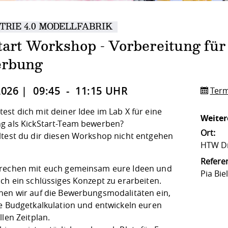
TRIE 4.0 MODELLFABRIK
tart Workshop - Vorbereitung für
rbung
2026 | 09:45 - 11:15 UHR
Term
est dich mit deiner Idee im
Lab X
für eine
Weiter
g als KickStart-Team bewerben?
Ort:
ltest du dir diesen Workshop nicht entgehen
HTW Dr
Referen
rechen mit euch gemeinsam eure Ideen und
Pia Biel
ch ein schlüssiges Konzept zu erarbeiten.
hen wir auf die Bewerbungsmodalitäten ein,
ie Budgetkalkulation und entwickeln euren
llen Zeitplan.