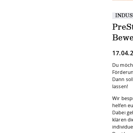
INDUS
PreS
Bewe
17.04.
Du möcht
Förderun
Dann sol
lassen!
Wir besp
helfen eu
Dabei ge
klären d
individue