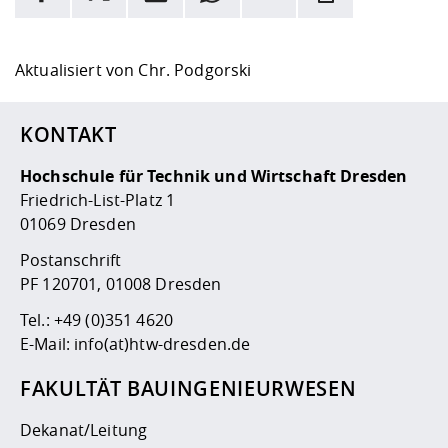
Hier stehen weitere Informationen und ein Link zur
Date
Aktualisiert von
Chr. Podgorski
KONTAKT
Hochschule für Technik und Wirtschaft Dresden
Friedrich-List-Platz 1
01069 Dresden
Postanschrift
PF 120701, 01008 Dresden
Tel.:
+49 (0)351 4620
E-Mail:
info(at)htw-dresden.de
FAKULTÄT BAUINGENIEURWESEN
Dekanat/Leitung