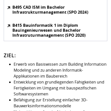
Kompetenz
Career Service
Angebote für
Chancengleichhe
Informatik/Math
Unternehmen
B495 CAD ISM im Bachelor
Vorbereitung auf
Studien- und
Studieren in be
Forschungszent
FIS -
Prototyping und
Kontakt & Berat
Gremien und Ver
Studiengangentw
Infrastrukturmanagement (SPO 2024)
Formulare und 
Prüfungsordnun
Lebenslagen ode
Lehren, Forsche
Forschungsinfor
Kontakt und Anfahrt
Hochschulgesund
Landbau/Umwelt
Beschaffungsvor
Weiterbilden im 
B415 Bauinformatik 1 im Diplom
Checkliste zum S
Gründung und St
Bauingenieurwesen und Bachelor
Studienbegleitu
Beratungsangebo
Wissenschaftlich
Infrastruturmanagement (SPO 2020)
Qualitätssicherung
Klimaschutz & Na
Maschinenbau
und Physik
Studentenwerk 
Formulare und 
Kooperationen u
Förderverein
Wirtschaftswisse
ZIEL:
Digitales Lernen 
Angebote der Age
Internationale T
Arbeit
Erwerb von Basiswissen zum Building Information
Modeling und zu anderen Informatik-
Qualifizierungsa
Applikationen im Baubereich
Fremdsprachen
Entwicklung von grundlegenden Fähigkeiten und
Fertigkeiten im Umgang mit bauspezifischen
Jobs, Praktika, D
Softwaresystemen
Befähigung zur Erstellung einfacher 3D-
Bauwerksinformationsmodelle