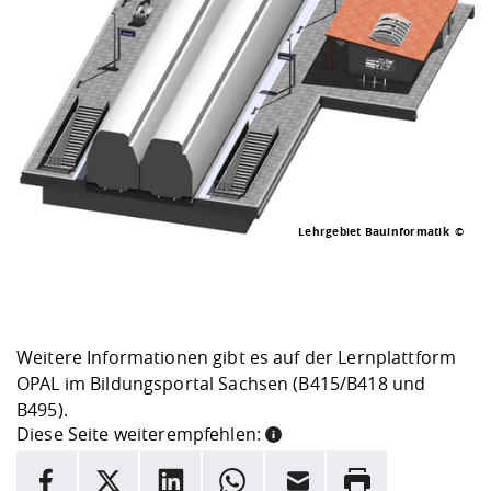
Lehrgebiet Bauinformatik
Weitere Informationen gibt es auf der Lernplattform
OPAL im Bildungsportal Sachsen (
B415/B418
und
B495).
Diese Seite weiterempfehlen:
INFORMATION
Facebook
X
LinkedIn
Whatsapp
E-Mail
Drucken