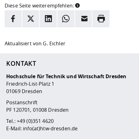
Diese Seite weiterempfehlen:
INFORMATION
Facebook
X
LinkedIn
Whatsapp
E-Mail
Drucken
Hier stehen weitere Informationen und ein Link zur
Date
Aktualisiert von
G. Eichler
KONTAKT
Hochschule für Technik und Wirtschaft Dresden
Friedrich-List-Platz 1
01069 Dresden
Postanschrift
PF 120701, 01008 Dresden
Tel.:
+49 (0)351 4620
E-Mail:
info(at)htw-dresden.de