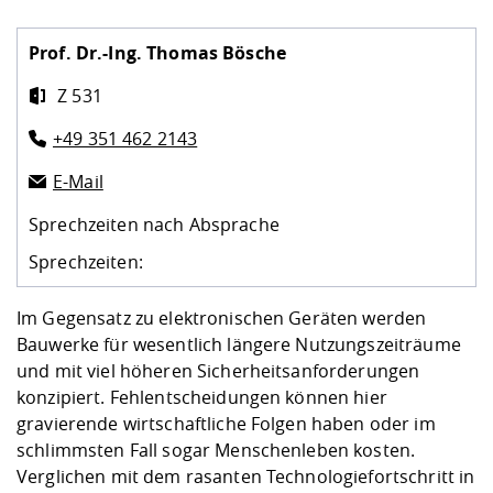
Kompetenz
Career Service
Angebote für
Chancengleichhe
Informatik/Math
Unternehmen
Vorbereitung auf
Studien- und
Studieren in be
Forschungszent
FIS -
Prototyping und
Kontakt & Berat
Gremien und Ver
Studiengangentw
Prof. Dr.-Ing.
Thomas Bösche
Formulare und 
Prüfungsordnun
Lebenslagen ode
Lehren, Forsche
Forschungsinfor
Kontakt und Anfahrt
Hochschulgesund
Landbau/Umwelt
Beschaffungsvor
Z 531
Weiterbilden im 
Checkliste zum S
Gründung und St
+49 351 462 2143
Studienbegleitu
Beratungsangebo
Wissenschaftlich
Qualitätssicherung
Klimaschutz & Na
Maschinenbau
und Physik
Studentenwerk 
Formulare und 
E-Mail
Kooperationen u
Sprechzeiten nach Absprache
Förderverein
Wirtschaftswisse
Digitales Lernen 
Angebote der Age
Internationale T
Sprechzeiten:
Arbeit
Qualifizierungsa
Im Gegensatz zu elektronischen Geräten werden
Fremdsprachen
Bauwerke für wesentlich längere Nutzungszeiträume
und mit viel höheren Sicherheitsanforderungen
konzipiert. Fehlentscheidungen können hier
Jobs, Praktika, D
gravierende wirtschaftliche Folgen haben oder im
schlimmsten Fall sogar Menschenleben kosten.
Verglichen mit dem rasanten Technologiefortschritt in