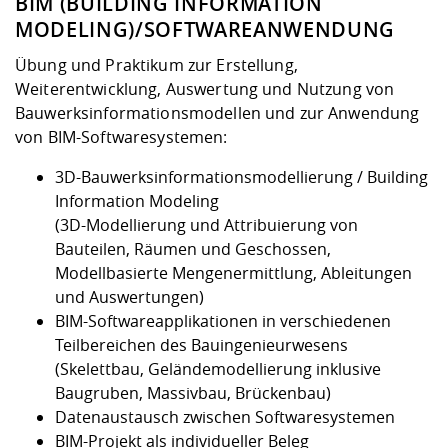
BIM (BUILDING INFORMATION
Kompetenz
Career Service
Angebote für
Chancengleichhe
Informatik/Math
Unternehmen
MODELING)/SOFTWAREANWENDUNG
Vorbereitung auf
Studien- und
Studieren in be
Forschungszent
FIS -
Prototyping und
Kontakt & Berat
Gremien und Ver
Studiengangentw
Formulare und 
Übung und Praktikum zur Erstellung,
Prüfungsordnun
Lebenslagen ode
Lehren, Forsche
Forschungsinfor
Kontakt und Anfahrt
Hochschulgesund
Landbau/Umwelt
Beschaffungsvor
Weiterentwicklung, Auswertung und Nutzung von
Weiterbilden im 
Checkliste zum S
Gründung und St
Bauwerksinformationsmodellen und zur Anwendung
Studienbegleitu
Beratungsangebo
Wissenschaftlich
von BIM-Softwaresystemen:
Qualitätssicherung
Klimaschutz & Na
Maschinenbau
und Physik
Studentenwerk 
Formulare und 
Kooperationen u
3D-Bauwerksinformationsmodellierung / Building
Information Modeling
Förderverein
Wirtschaftswisse
Digitales Lernen 
Angebote der Age
Internationale T
(3D-Modellierung und Attribuierung von
Arbeit
Bauteilen, Räumen und Geschossen,
Modellbasierte Mengenermittlung, Ableitungen
Qualifizierungsa
und Auswertungen)
Fremdsprachen
BIM-Softwareapplikationen in verschiedenen
Teilbereichen des Bauingenieurwesens
(Skelettbau, Geländemodellierung inklusive
Jobs, Praktika, D
Baugruben, Massivbau, Brückenbau)
Datenaustausch zwischen Softwaresystemen
BIM-Projekt als individueller Beleg