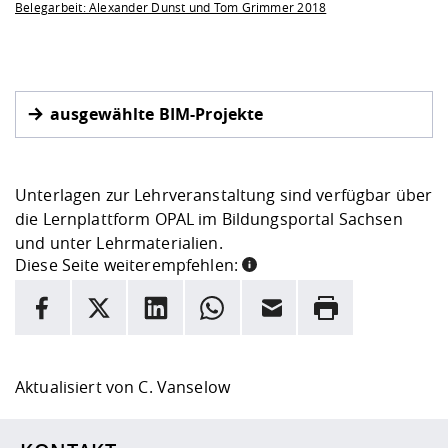
Belegarbeit: Alexander Dunst und Tom Grimmer 2018
ausgewählte BIM-Projekte
Unterlagen zur Lehrveranstaltung sind verfügbar über
die Lernplattform OPAL im
Bildungsportal Sachsen
und unter
Lehrmaterialien
.
Diese Seite weiterempfehlen:
INFORMATION
Facebook
X
LinkedIn
Whatsapp
E-Mail
Drucken
Hier stehen weitere Informationen und ein Link zur
Date
Aktualisiert von
C. Vanselow