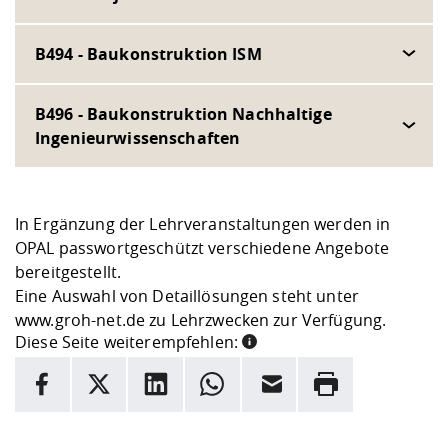
B494 - Baukonstruktion ISM
B496 - Baukonstruktion Nachhaltige
Ingenieurwissenschaften
In Ergänzung der Lehrveranstaltungen werden in
OPAL
passwortgeschützt verschiedene Angebote
bereitgestellt.
Eine Auswahl von Detaillösungen steht unter
www.groh-net.de
zu Lehrzwecken zur Verfügung.
Diese Seite weiterempfehlen:
INFORMATION
Facebook
X
LinkedIn
Whatsapp
E-Mail
Drucken
Hier stehen weitere Informationen und ein Link zur
Date