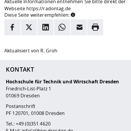
Aktuelle Informationen entnehmen Sie bitte direkt der
Webseite
https://radontag.de
Diese Seite weiterempfehlen:
INFORMATION
Facebook
X
LinkedIn
Whatsapp
E-Mail
Drucken
Hier stehen weitere Informationen und ein Link zur
Date
Aktualisiert von
R. Groh
KONTAKT
Hochschule für Technik und Wirtschaft Dresden
Friedrich-List-Platz 1
01069 Dresden
Postanschrift
PF 120701, 01008 Dresden
Tel.:
+49 (0)351 4620
E-Mail:
info(at)htw-dresden.de