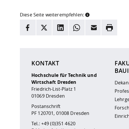
Diese Seite weiterempfehlen:
INFORMATION
Facebook
X
LinkedIn
Whatsapp
E-Mail
Drucken
Hier stehen weitere Informationen und ein Link z
KONTAKT
FAK
BAU
Hochschule für Technik und
Wirtschaft Dresden
Dekan
Friedrich-List-Platz 1
Profe
01069 Dresden
Lehrge
Postanschrift
Forsc
PF 120701, 01008 Dresden
Einri
Tel.:
+49 (0)351 4620