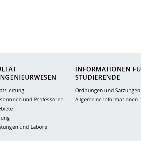
ur
Datenschutzseite
.
ULTÄT
INFORMATIONEN F
INGENIEURWESEN
STUDIERENDE
at/Leitung
Ordnungen und Satzungen
ssorinnen und Professoren
Allgemeine Informationen
biete
hung
chtungen und Labore