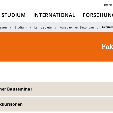
Intern
STUDIUM
INTERNATIONAL
FORSCHUNG
Aktuel
esen
Studium
Lehrgebiete
Konstruktiver Betonbau
Fak
ner Bauseminar
xkursionen