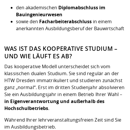
Kompetenz
Career Service
Angebote für
Chancengleichhe
Informatik/Math
Unternehmen
den akademischen
Diplomabschluss im
Vorbereitung auf
Studien- und
Studieren in be
Forschungszent
FIS -
Prototyping und
Kontakt & Berat
Gremien und Ver
Studiengangentw
Bauingenieurwesen
Formulare und 
Prüfungsordnun
Lebenslagen ode
Lehren, Forsche
Forschungsinfor
sowie den
Facharbeiterabschluss
in einem
Kontakt und Anfahrt
Hochschulgesund
Landbau/Umwelt
Beschaffungsvor
Weiterbilden im 
anerkannten Ausbildungsberuf der Bauwirtschaft
Checkliste zum S
Gründung und St
Studienbegleitu
Beratungsangebo
Wissenschaftlich
Qualitätssicherung
Klimaschutz & Na
Maschinenbau
und Physik
Studentenwerk 
Formulare und 
WAS IST DAS KOOPERATIVE STUDIUM –
Kooperationen u
UND WIE LÄUFT ES AB?
Förderverein
Wirtschaftswisse
Digitales Lernen 
Angebote der Age
Internationale T
Das kooperative Modell unterscheidet sich vom
Arbeit
klassischen dualen Studium. Sie sind regulär an der
HTW Dresden immatrikuliert und studieren zunächst
Qualifizierungsa
ganz „normal“. Erst im dritten Studienjahr absolvieren
Fremdsprachen
Sie ein Ausbildungsjahr in einem Betrieb Ihrer Wahl –
in Eigenverantwortung und außerhalb des
Hochschulbetriebs
.
Jobs, Praktika, D
Während Ihrer lehrveranstaltungsfreien Zeit sind Sie
im Ausbildungsbetrieb.