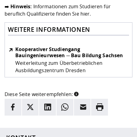
➡️
Hinweis:
Informationen zum Studieren für
beruflich Qualifizierte finden Sie
hier
.
WEITERE INFORMATIONEN
Kooperativer Studiengang
Bauingenieurwesen ─ Bau Bildung Sachsen
Weiterleitung zum Überbetrieblichen
Ausbildungszentrum Dresden
Diese Seite weiterempfehlen:
INFORMATION
Facebook
X
LinkedIn
Whatsapp
E-Mail
Drucken
Hier stehen weitere Informationen und ein Link zur
Date